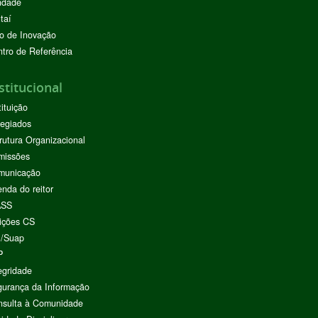
ndade
taí
o de Inovação
tro de Referência
stitucional
tituição
egiados
rutura Organizacional
missões
municação
nda do reitor
ASS
ições CS
I/Suap
P
egridade
urança da Informação
nsulta à Comunidade