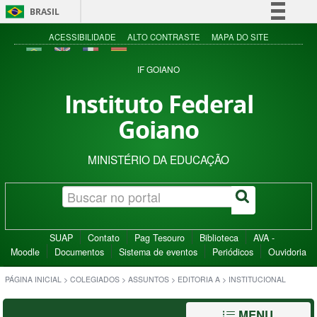
BRASIL
Simplifique!
ACESSIBILIDADE
ALTO CONTRASTE
MAPA DO SITE
Comunica BR
IF GOIANO
Participe
Instituto Federal
Acesso à informação
Goiano
Legislação
Canais
MINISTÉRIO DA EDUCAÇÃO
SUAP
Contato
Pag Tesouro
Biblioteca
AVA -
Moodle
Documentos
Sistema de eventos
Periódicos
Ouvidoria
PÁGINA INICIAL
>
COLEGIADOS
>
ASSUNTOS
>
EDITORIA A
>
INSTITUCIONAL
MENU