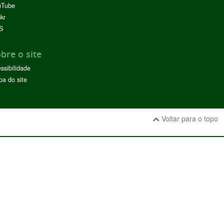
uTube
ckr
S
bre o site
ssibilidade
a do site
Voltar para o topo