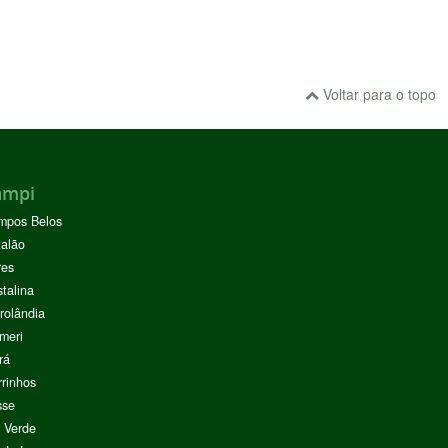
Voltar para o topo
ampi
mpos Belos
alão
res
stalina
rolândia
meri
rá
rinhos
sse
 Verde