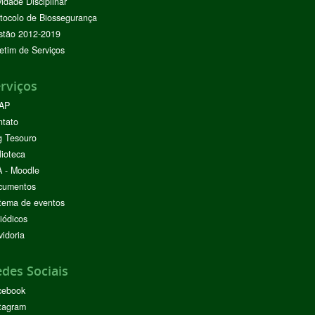
vidade Disciplinar
tocolo de Biossegurança
stão 2012-2019
etim de Serviços
rviços
AP
ntato
g Tesouro
lioteca
 - Moodle
cumentos
tema de eventos
iódicos
idoria
des Sociais
cebook
tagram