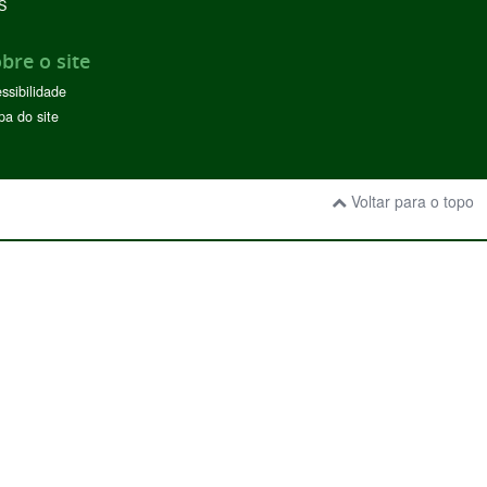
S
bre o site
ssibilidade
a do site
Voltar para o topo