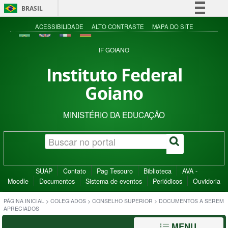
BRASIL
Simplifique!
ACESSIBILIDADE
ALTO CONTRASTE
MAPA DO SITE
Comunica BR
IF GOIANO
Participe
Instituto Federal
Acesso à informação
Goiano
Legislação
Canais
MINISTÉRIO DA EDUCAÇÃO
SUAP
Contato
Pag Tesouro
Biblioteca
AVA -
Moodle
Documentos
Sistema de eventos
Periódicos
Ouvidoria
PÁGINA INICIAL
>
COLEGIADOS
>
CONSELHO SUPERIOR
>
DOCUMENTOS A SEREM
APRECIADOS
MENU