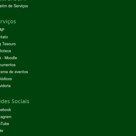
etim de Serviços
rviços
AP
ntato
g Tesouro
lioteca
 - Moodle
cumentos
tema de eventos
iódicos
idoria
des Sociais
cebook
tagram
uTube
ckr