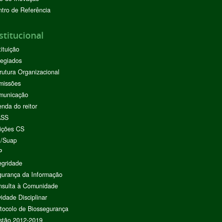
tro de Referência
stitucional
tituição
egiados
rutura Organizacional
missões
municação
nda do reitor
ASS
ições CS
I/Suap
P
egridade
urança da Informação
nsulta à Comunidade
vidade Disciplinar
tocolo de Biossegurança
stão 2012-2019