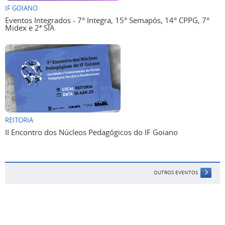
IF GOIANO
Eventos Integrados - 7° Integra, 15° Semapós, 14° CPPG, 7°
Midex e 2ª SIA
REITORIA
II Encontro dos Núcleos Pedagógicos do IF Goiano
OUTROS EVENTOS