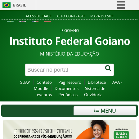
BRASIL
Simplifique!
ACESSIBILIDADE
ALTO CONTRASTE
MAPA DO SITE
Comunica BR
IF GOIANO
Participe
Instituto Federal Goiano
Acesso à informação
MINISTÉRIO DA EDUCAÇÃO
Legislação
Canais
SUAP
Contato
Pag Tesouro
Biblioteca
AVA -
Moodle
Documentos
Sistema de
eventos
Periódicos
Ouvidoria
MENU