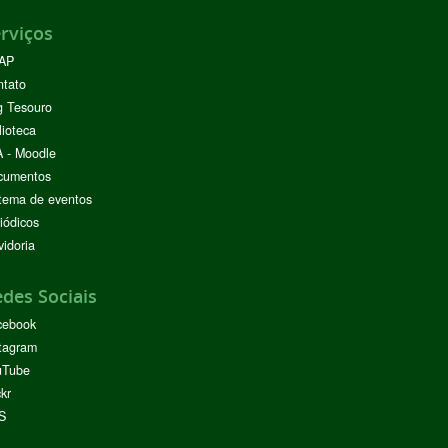
rviços
AP
ntato
g Tesouro
lioteca
 - Moodle
cumentos
tema de eventos
iódicos
idoria
des Sociais
cebook
tagram
uTube
ckr
S