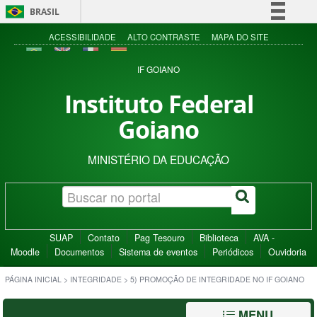
BRASIL
Simplifique!
ACESSIBILIDADE
ALTO CONTRASTE
MAPA DO SITE
Comunica BR
IF GOIANO
Participe
Instituto Federal
Acesso à informação
Goiano
Legislação
Canais
MINISTÉRIO DA EDUCAÇÃO
SUAP
Contato
Pag Tesouro
Biblioteca
AVA -
Moodle
Documentos
Sistema de eventos
Periódicos
Ouvidoria
PÁGINA INICIAL
>
INTEGRIDADE
>
5) PROMOÇÃO DE INTEGRIDADE NO IF GOIANO
MENU