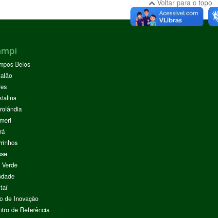
Voltar para o topo
ampi
mpos Belos
alão
res
stalina
rolândia
meri
rá
rinhos
sse
 Verde
ndade
taí
o de Inovação
tro de Referência