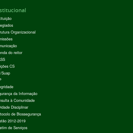
stitucional
tituição
egiados
rutura Organizacional
missões
municação
nda do reitor
ASS
ições CS
I/Suap
P
egridade
urança da Informação
nsulta à Comunidade
vidade Disciplinar
tocolo de Biossegurança
stão 2012-2019
etim de Serviços