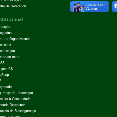
o de Inovação
tro de Referência
stitucional
tituição
egiados
rutura Organizacional
missões
municação
nda do reitor
ASS
ições CS
I/Suap
P
egridade
urança da Informação
nsulta à Comunidade
vidade Disciplinar
tocolo de Biossegurança
stão 2012-2019