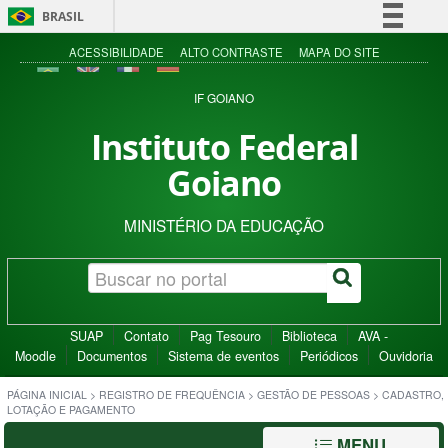
BRASIL
Simplifique!
ACESSIBILIDADE
ALTO CONTRASTE
MAPA DO SITE
Comunica BR
IF GOIANO
Participe
Instituto Federal
Acesso à informação
Goiano
Legislação
Canais
MINISTÉRIO DA EDUCAÇÃO
SUAP
Contato
Pag Tesouro
Biblioteca
AVA -
Moodle
Documentos
Sistema de eventos
Periódicos
Ouvidoria
PÁGINA INICIAL
>
REGISTRO DE FREQUÊNCIA
>
GESTÃO DE PESSOAS
>
CADASTRO,
LOTAÇÃO E PAGAMENTO
MENU