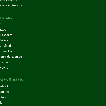
etim de Serviços
rviços
AP
ntato
g Tesouro
lioteca
 - Moodle
cumentos
tema de eventos
iódicos
idoria
des Sociais
cebook
tagram
uTube
ckr