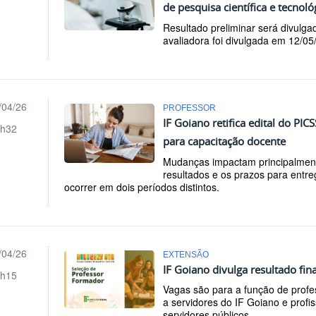
de pesquisa científica e tecnoló
Resultado preliminar será divulg
avaliadora foi divulgada em 12/05
/04/26
PROFESSOR
IF Goiano retifica edital do PI
h32
para capacitação docente
Mudanças impactam principalment
resultados e os prazos para ent
ocorrer em dois períodos distintos.
/04/26
EXTENSÃO
IF Goiano divulga resultado fin
h15
Vagas são para a função de profe
a servidores do IF Goiano e profi
servidores públicos.