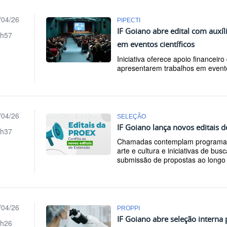
/04/26
PIPECTI
IF Goiano abre edital com auxíl
h57
em eventos científicos
Iniciativa oferece apoio financeir
apresentarem trabalhos em eventos
/04/26
SELEÇÃO
IF Goiano lança novos editais 
h37
Chamadas contemplam programas 
arte e cultura e iniciativas de bu
submissão de propostas ao longo
/04/26
PROPPI
IF Goiano abre seleção interna
h26