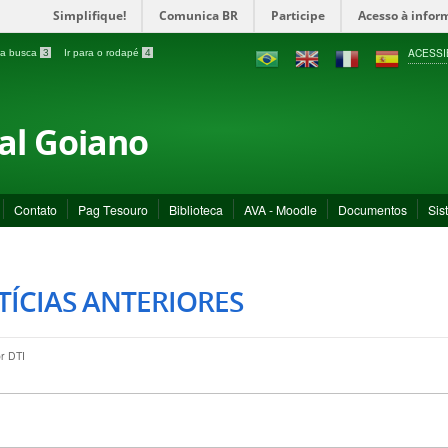
Simplifique!
Comunica BR
Participe
Acesso à infor
ACESSI
a a busca
3
Ir para o rodapé
4
ral Goiano
Contato
Pag Tesouro
Biblioteca
AVA - Moodle
Documentos
Sis
ÍCIAS ANTERIORES
or
DTI