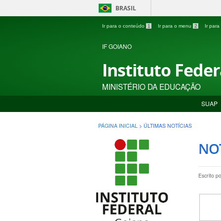
BRASIL
Ir para o conteúdo
1
Ir para o menu
2
Ir par
IF GOIANO
Instituto Fede
MINISTÉRIO DA EDUCAÇÃO
SUAP
PÁGINA INICIAL
>
ÚLTIMAS NOTÍCIAS
NOT
Escrito p