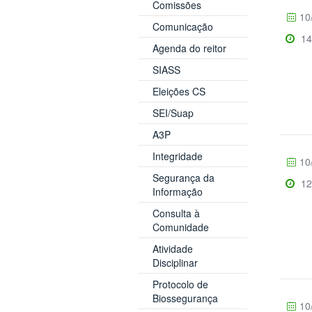
Comissões
10
Comunicação
14
Agenda do reitor
SIASS
Eleições CS
SEI/Suap
A3P
Integridade
10
Segurança da
12
Informação
Consulta à
Comunidade
Atividade
Disciplinar
Protocolo de
Biossegurança
10