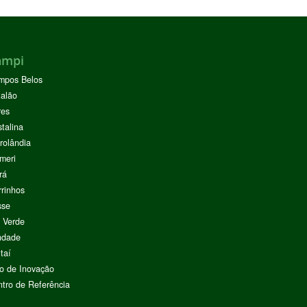
ampi
mpos Belos
alão
res
stalina
rolândia
meri
rá
rinhos
sse
 Verde
ndade
taí
o de Inovação
tro de Referência