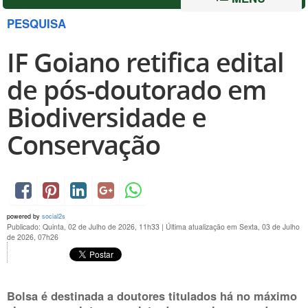
PESQUISA
IF Goiano retifica edital
de pós-doutorado em
Biodiversidade e
Conservação
powered by
social2s
Publicado: Quinta, 02 de Julho de 2026, 11h33
|
Última atualização em Sexta, 03 de Julho
de 2026, 07h26
Bolsa é destinada a doutores titulados há no máximo