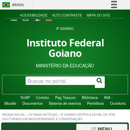
BRASIL
Simplifique!
ACESSIBILIDADE
ALTO CONTRASTE
MAPA DO SITE
Comunica BR
IF GOIANO
Participe
Instituto Federal
Acesso à informação
Goiano
Legislação
Canais
MINISTÉRIO DA EDUCAÇÃO
SUAP
Contato
Pag Tesouro
Biblioteca
AVA -
Moodle
Documentos
Sistema de eventos
Periódicos
Ouvidoria
PÁGINA INICIAL
>
ÚLTIMAS NOTÍCIAS
>
IF GOIANO RETIFICA EDITAL DE PÓS-
DOUTORADO EM BIODIVERSIDADE E CONSERVAÇÃO
MENU