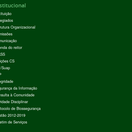
stitucional
tituição
egiados
rutura Organizacional
missões
municação
nda do reitor
ASS
ições CS
I/Suap
P
egridade
urança da Informação
nsulta à Comunidade
vidade Disciplinar
tocolo de Biossegurança
stão 2012-2019
etim de Serviços