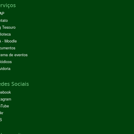
rviços
AP
ntato
g Tesouro
lioteca
 - Moodle
cumentos
tema de eventos
iódicos
idoria
des Sociais
cebook
tagram
uTube
ckr
S