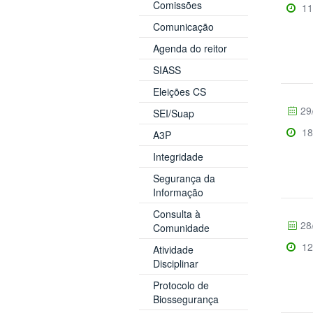
Comissões
11
Comunicação
Agenda do reitor
SIASS
Eleições CS
29
SEI/Suap
18
A3P
Integridade
Segurança da
Informação
Consulta à
28
Comunidade
12
Atividade
Disciplinar
Protocolo de
Biossegurança