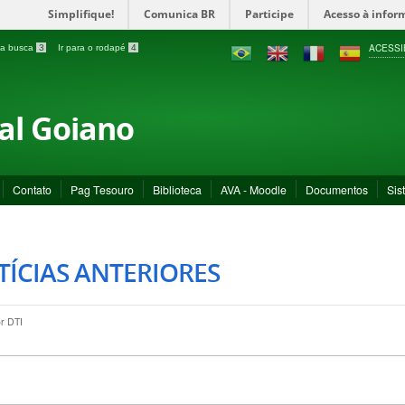
Simplifique!
Comunica BR
Participe
Acesso à infor
ACESSI
a a busca
3
Ir para o rodapé
4
ral Goiano
Contato
Pag Tesouro
Biblioteca
AVA - Moodle
Documentos
Sis
ÍCIAS ANTERIORES
or
DTI