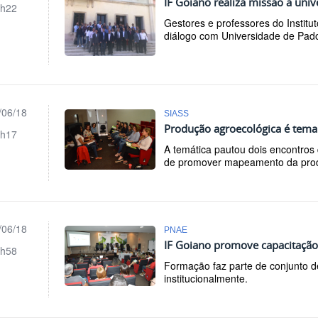
IF Goiano realiza missão à univ
h22
Gestores e professores do Institut
diálogo com Universidade de Pad
/06/18
SIASS
Produção agroecológica é tema 
h17
A temática pautou dois encontros 
de promover mapeamento da prod
/06/18
PNAE
IF Goiano promove capacitação
h58
Formação faz parte de conjunto d
institucionalmente.