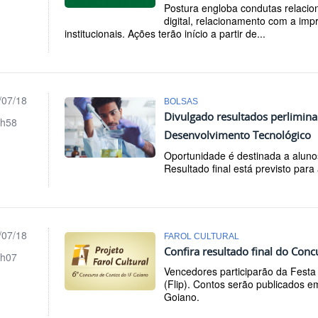
Postura engloba condutas relacio
digital, relacionamento com a imp
institucionais. Ações terão início a partir de...
/07/18
BOLSAS
Divulgado resultados perliminar
h58
Desenvolvimento Tecnológico
Oportunidade é destinada a aluno
Resultado final está previsto para 
/07/18
FAROL CULTURAL
Confira resultado final do Con
h07
Vencedores participarão da Festa L
(Flip). Contos serão publicados e
Goiano.