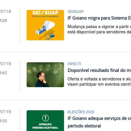
/07/18
SEI/SUAP
IF Goiano migra para Sistema E
h28
Mudança passa a vigorar a partir d
está disponível para servidores da 
/07/18
PIPECTI
Disponível resultado final do 
h43
Oferta é voltada a servidores e a
visam participar em eventos cientí
/07/18
ELEIÇÕES 2018
IF Goiano adequa serviços de c
h33
período eleitoral