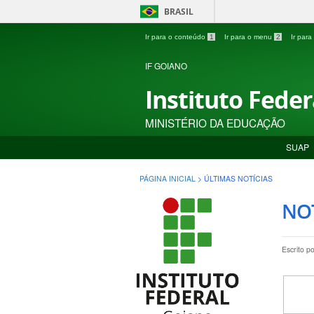
BRASIL
Ir para o conteúdo
1
Ir para o menu
2
Ir par
IF GOIANO
Instituto Fede
MINISTÉRIO DA EDUCAÇÃO
SUAP
PÁGINA INICIAL
>
ÚLTIMAS NOTÍCIAS
NOT
Escrito p