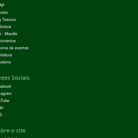
AP
ntato
g Tesouro
lioteca
 - Moodle
cumentos
tema de eventos
iódicos
idoria
des Sociais
cebook
tagram
uTube
ckr
S
bre o site