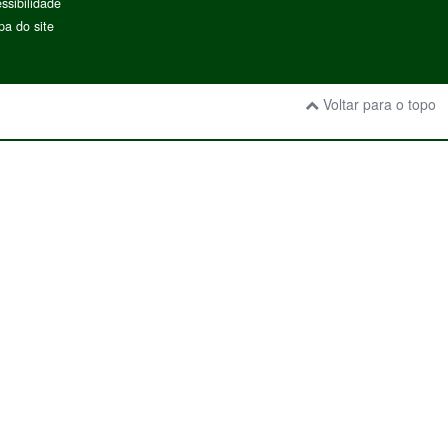
ssibilidade
a do site
Voltar para o topo