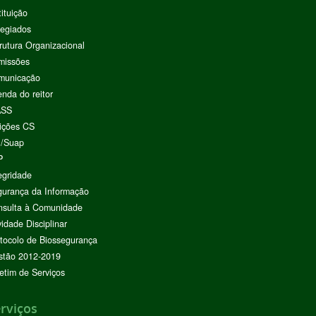
tituição
egiados
rutura Organizacional
missões
municação
nda do reitor
ASS
ições CS
I/Suap
P
egridade
urança da Informação
nsulta à Comunidade
vidade Disciplinar
tocolo de Biossegurança
stão 2012-2019
etim de Serviços
rviços