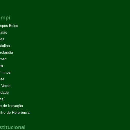
ampi
mpos Belos
alão
res
stalina
rolândia
meri
rá
rinhos
sse
 Verde
ndade
taí
o de Inovação
tro de Referência
stitucional