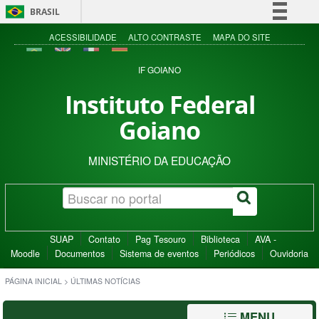
BRASIL
Simplifique!
ACESSIBILIDADE
ALTO CONTRASTE
MAPA DO SITE
Comunica BR
IF GOIANO
Participe
Instituto Federal
Acesso à informação
Goiano
Legislação
Canais
MINISTÉRIO DA EDUCAÇÃO
SUAP
Contato
Pag Tesouro
Biblioteca
AVA -
Moodle
Documentos
Sistema de eventos
Periódicos
Ouvidoria
PÁGINA INICIAL
>
ÚLTIMAS NOTÍCIAS
MENU