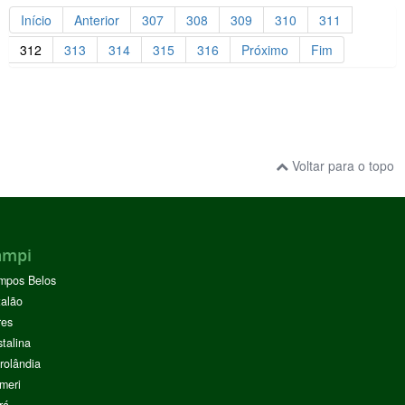
Início
Anterior
307
308
309
310
311
312
313
314
315
316
Próximo
Fim
Voltar para o topo
ampi
mpos Belos
alão
res
stalina
rolândia
meri
rá