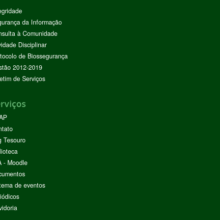
egridade
urança da Informação
nsulta à Comunidade
vidade Disciplinar
tocolo de Biossegurança
stão 2012-2019
etim de Serviços
rviços
AP
ntato
g Tesouro
lioteca
 - Moodle
cumentos
tema de eventos
iódicos
idoria