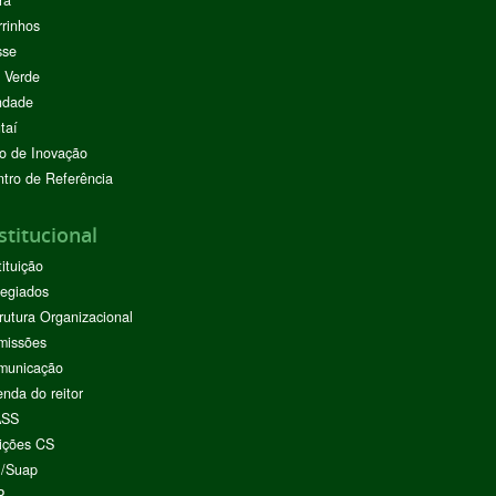
rinhos
sse
 Verde
ndade
taí
o de Inovação
tro de Referência
stitucional
tituição
egiados
rutura Organizacional
missões
municação
nda do reitor
ASS
ições CS
I/Suap
P