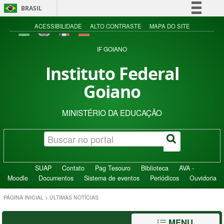
BRASIL
Simplifique!
ACESSIBILIDADE
ALTO CONTRASTE
MAPA DO SITE
Comunica BR
IF GOIANO
Participe
Instituto Federal
Acesso à informação
Goiano
Legislação
Canais
MINISTÉRIO DA EDUCAÇÃO
SUAP
Contato
Pag Tesouro
Biblioteca
AVA -
Moodle
Documentos
Sistema de eventos
Periódicos
Ouvidoria
PÁGINA INICIAL
>
ÚLTIMAS NOTÍCIAS
MENU