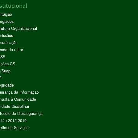
stitucional
tituição
egiados
rutura Organizacional
missões
municação
nda do reitor
ASS
ições CS
I/Suap
P
egridade
urança da Informação
nsulta à Comunidade
vidade Disciplinar
tocolo de Biossegurança
stão 2012-2019
etim de Serviços