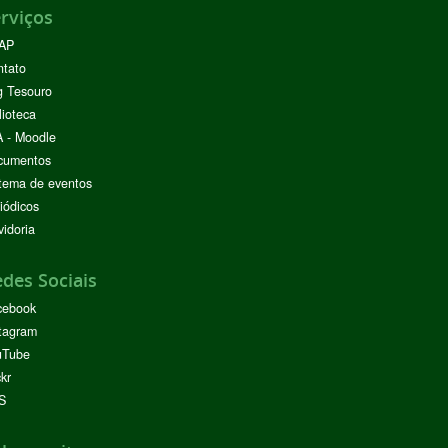
rviços
AP
ntato
g Tesouro
lioteca
 - Moodle
cumentos
tema de eventos
iódicos
idoria
des Sociais
cebook
tagram
uTube
ckr
S