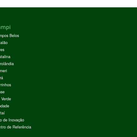
ampi
mpos Belos
alão
res
stalina
rolândia
meri
rá
rinhos
sse
 Verde
ndade
taí
o de Inovação
tro de Referência