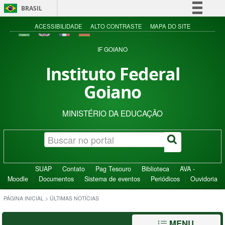
BRASIL
Simplifique!
ACESSIBILIDADE
ALTO CONTRASTE
MAPA DO SITE
Comunica BR
IF GOIANO
Participe
Instituto Federal
Acesso à informação
Goiano
Legislação
Canais
MINISTÉRIO DA EDUCAÇÃO
SUAP
Contato
Pag Tesouro
Biblioteca
AVA -
Moodle
Documentos
Sistema de eventos
Periódicos
Ouvidoria
PÁGINA INICIAL
>
ÚLTIMAS NOTÍCIAS
MENU