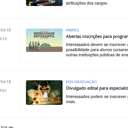
atribuições dos cargos.
/04/18
PMIPES
Abertas inscrições para progr
h15
Interessados devem se inscrever a
possibilidade para alunos cursar
outras instituições públicas de en
/04/18
PÓS-GRADUAÇÃO
Divulgado edital para especia
h31
Interessados podem se inscrever e
maio.
 316 de