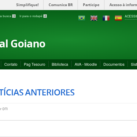
Simplifique!
Comunica BR
Participe
Acesso à infor
ACESSI
a a busca
3
Ir para o rodapé
4
ral Goiano
Contato
Pag Tesouro
Biblioteca
AVA - Moodle
Documentos
Sis
ÍCIAS ANTERIORES
or
DTI