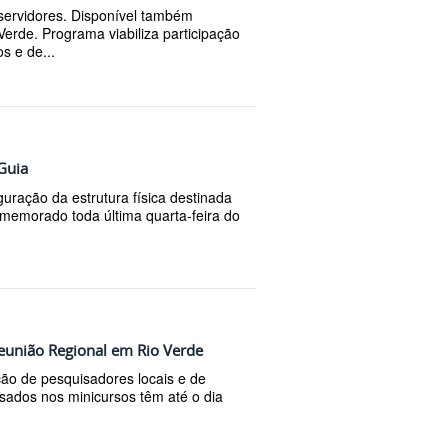
 servidores. Disponível também
erde. Programa viabiliza participação
s e de...
Guia
ração da estrutura física destinada
omemorado toda última quarta-feira do
Reunião Regional em Rio Verde
ção de pesquisadores locais e de
ssados nos minicursos têm até o dia