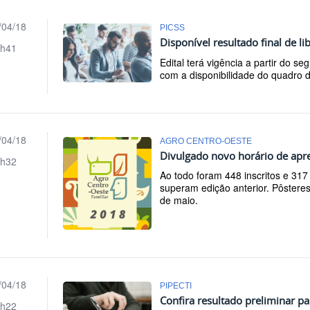
/04/18
PICSS
Disponível resultado final de l
h41
Edital terá vigência a partir do 
com a disponibilidade do quadro 
/04/18
AGRO CENTRO-OESTE
Divulgado novo horário de apre
h32
Ao todo foram 448 inscritos e 3
superam edição anterior. Pôstere
de maio.
/04/18
PIPECTI
Confira resultado preliminar p
h22