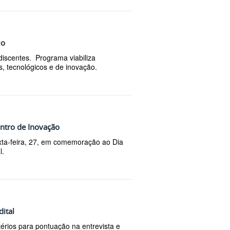
io
 discentes. Programa viabiliza
s, tecnológicos e de inovação.
ntro de Inovação
exta-feira, 27, em comemoração ao Dia
l.
dital
érios para pontuação na entrevista e