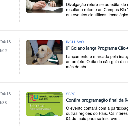
Divulgação refere-se ao edital de
resultado refente ao Campus Rio V
em eventos científicos, tecnológico
/04/18
INCLUSÃO
IF Goiano lança Programa Cão-
h02
Lançamento é marcado pela inaugu
ao projeto. O dia do cão-guia é c
mês de abril.
/04/18
SBPC
Confira programação final da 
h38
O evento contará com a participa
outras regiões do País. Os intere
04 de maio para se inscrever.