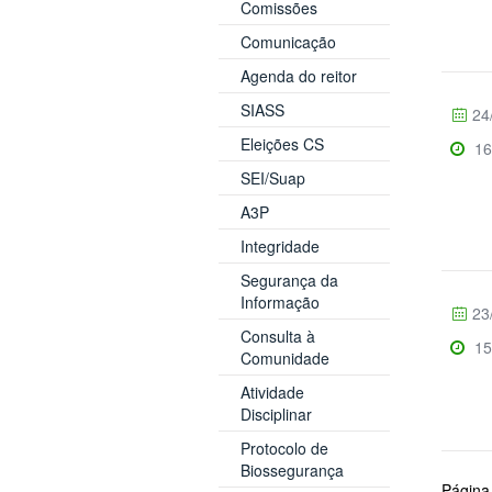
Comissões
Comunicação
Agenda do reitor
SIASS
24
Eleições CS
16
SEI/Suap
A3P
Integridade
Segurança da
Informação
23
Consulta à
15
Comunidade
Atividade
Disciplinar
Protocolo de
Biossegurança
Página