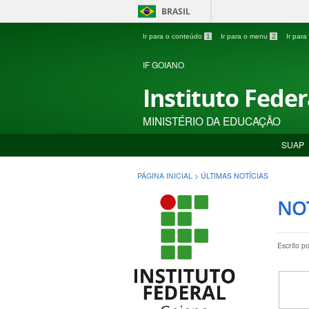
BRASIL
Ir para o conteúdo
1
Ir para o menu
2
Ir par
IF GOIANO
Instituto Fede
MINISTÉRIO DA EDUCAÇÃO
SUAP
PÁGINA INICIAL
>
ÚLTIMAS NOTÍCIAS
NOT
Escrito p