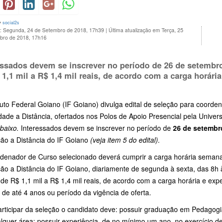
y
social2s
o: Segunda, 24 de Setembro de 2018, 17h39
|
Última atualização em Terça, 25
bro de 2018, 17h16
essados devem se inscrever no período de
26 de setembro
 1,1 mil a R$ 1,4 mil reais, de acordo com a carga horári
tuto Federal Goiano (IF Goiano) divulga edital de seleção para coord
ade a Distância, ofertados nos Polos de Apoio Presencial pela Univer
abaixo.
Interessados devem se inscrever no período de
26 de setembr
ão a Distância do IF Goiano
(veja item 5 do edital).
denador de Curso selecionado deverá cumprir a carga horária seman
ão a Distância do IF Goiano, diariamente de segunda à sexta, das 8h 
de R$ 1,1 mil a R$ 1,4 mil reais, de acordo com a carga horária e expe
 de até 4 anos ou período da vigência de oferta.
articipar da seleção o candidato deve: possuir graduação em Pedagog
lquer área; possuir experiência, de no mínimo um ano, no exercício d