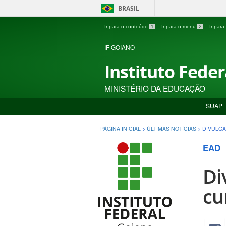
BRASIL
Ir para o conteúdo
1
Ir para o menu
2
Ir par
IF GOIANO
Instituto Fede
MINISTÉRIO DA EDUCAÇÃO
SUAP
PÁGINA INICIAL
>
ÚLTIMAS NOTÍCIAS
>
DIVULGA
EAD
Di
cu