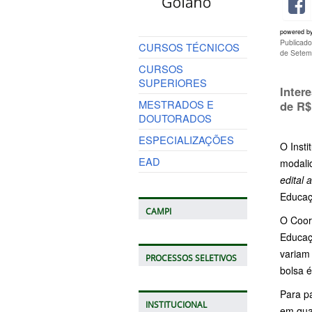
powered b
Publicad
CURSOS TÉCNICOS
de Setem
CURSOS
SUPERIORES
Inter
MESTRADOS E
de R$
DOUTORADOS
ESPECIALIZAÇÕES
O Insti
EAD
modalid
edital 
Educaç
CAMPI
O Coor
Educaç
variam 
PROCESSOS SELETIVOS
bolsa é
Para p
INSTITUCIONAL
em qua