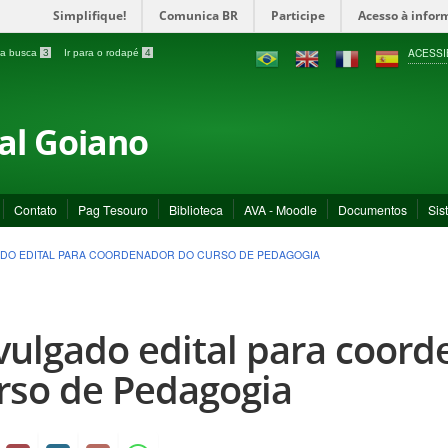
Simplifique!
Comunica BR
Participe
Acesso à infor
ACESSI
a a busca
3
Ir para o rodapé
4
ral Goiano
Contato
Pag Tesouro
Biblioteca
AVA - Moodle
Documentos
Sis
DO EDITAL PARA COORDENADOR DO CURSO DE PEDAGOGIA
vulgado edital para coor
rso de Pedagogia