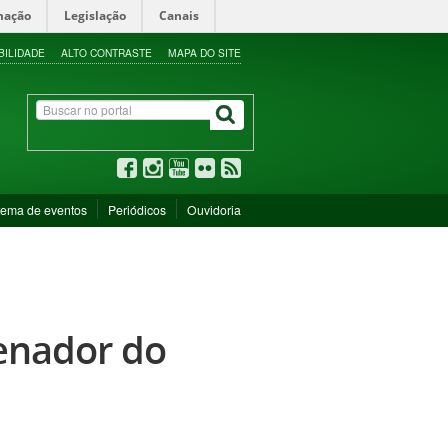
mação
Legislação
Canais
BILIDADE
ALTO CONTRASTE
MAPA DO SITE
tema de eventos
Periódicos
Ouvidoria
denador do