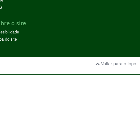
ckr
S
bre o site
ssibilidade
a do site
Voltar para o topo