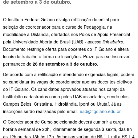
de setembro
a
3 de outubro
.
O Instituto Federal Goiano divulga retificação de edital para
seleção de coordenador para o curso de Pedagogia, na
modalidade a Distância, ofertados nos Polos de Apoio Presencial
pela Universidade Aberta do Brasil (UAB) -
acesse link abaixo.
Documento restringe oferta para docentes do IF Goiano e altera
locais de trabalho e forma de inscrições. Prazo para se inscrever
permanece de
26 de setembro a 3 de outubro
.
De acordo com a retificação e atendendo exigências legais, podem
se candidatar às vagas de coordenador apenas docentes efetivos
do IF Goiano. Os candidatos aprovados atuarão nos campi da
Instituição cadastrados como polos UAB associados, sendo eles:
Campos Belos, Cristalina, Hidrolândia, Iporá ou Urutaí. Já as
inscrições serão realizadas pelo email:
ead@ifgoiano.edu.br
.
O Coordenador de Curso selecionado deverá cumprir a carga
horária semanal de 20h, diariamente de segunda à sexta, das 8h
às 12h ou das 13h às 17h. As bolsas variam de R$ 1,1 mil a R$ 1,4