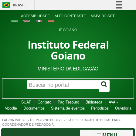
BRASIL
Simplifique!
ACESSIBILIDADE
ALTO CONTRASTE
MAPA DO SITE
Comunica BR
IF GOIANO
Participe
Instituto Federal
Acesso à informação
Goiano
Legislação
Canais
MINISTÉRIO DA EDUCAÇÃO
SUAP
Contato
Pag Tesouro
Biblioteca
AVA -
Moodle
Documentos
Sistema de eventos
Periódicos
Ouvidoria
PÁGINA INICIAL
>
ÚLTIMAS NOTÍCIAS
>
VEJA RETIFICAÇÃO DE EDITAL PARA
COORDENADOR DE PEDAGOGIA
MENU