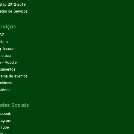
stão 2012-2019
etim de Serviços
rviços
AP
ntato
g Tesouro
lioteca
 - Moodle
cumentos
tema de eventos
iódicos
idoria
des Sociais
cebook
tagram
uTube