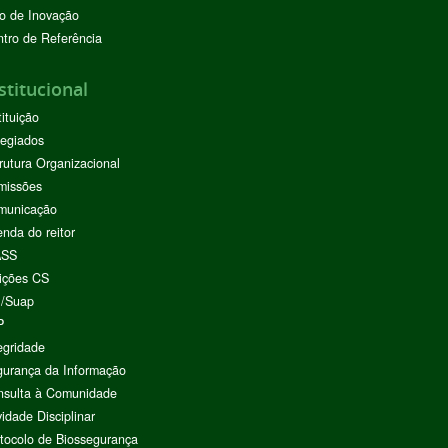
o de Inovação
tro de Referência
stitucional
tituição
egiados
rutura Organizacional
missões
municação
nda do reitor
ASS
ições CS
I/Suap
P
egridade
urança da Informação
nsulta à Comunidade
vidade Disciplinar
tocolo de Biossegurança