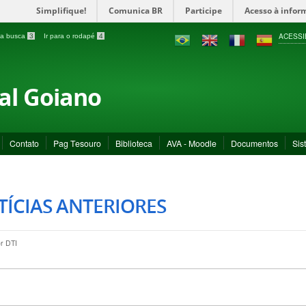
Simplifique!
Comunica BR
Participe
Acesso à infor
ACESSI
a a busca
3
Ir para o rodapé
4
ral Goiano
Contato
Pag Tesouro
Biblioteca
AVA - Moodle
Documentos
Sis
ÍCIAS ANTERIORES
or
DTI