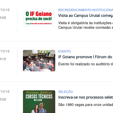
/10/16
RECREDENCIAMENTO INSTITUCION
Visita ao Campus Urutaí começ
h08
Visita é obrigatória às instituiçõ
Campus Urutaí recebe comissão e
/10/16
EVENTO
IF Goiano promove I Fórum do 
h18
Evento foi realizado no auditório d
/10/16
SELEÇÃO
Inscreva-se nos processos sele
h38
São 1980 vagas para onze unidade