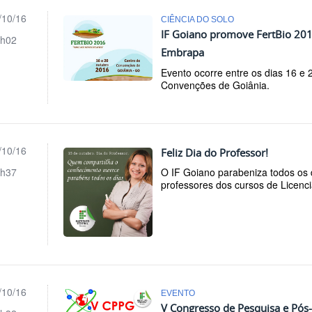
/10/16
CIÊNCIA DO SOLO
IF Goiano promove FertBio 20
h02
Embrapa
Evento ocorre entre os dias 16 e 
Convenções de Goiânia.
/10/16
Feliz Dia do Professor!
h37
O IF Goiano parabeniza todos os 
professores dos cursos de Licenci
/10/16
EVENTO
V Congresso de Pesquisa e Pós