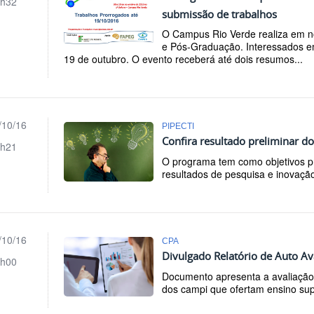
h32
submissão de trabalhos
O Campus Rio Verde realiza em 
e Pós-Graduação. Interessados em
19 de outubro. O evento receberá até dois resumos...
/10/16
PIPECTI
Confira resultado preliminar 
h21
O programa tem como objetivos pri
resultados de pesquisa e inovação
/10/16
CPA
Divulgado Relatório de Auto Ava
h00
Documento apresenta a avaliaçã
dos campi que ofertam ensino supe