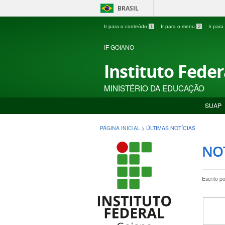
BRASIL
Ir para o conteúdo
1
Ir para o menu
2
Ir par
IF GOIANO
Instituto Fede
MINISTÉRIO DA EDUCAÇÃO
SUAP
PÁGINA INICIAL
>
ÚLTIMAS NOTÍCIAS
NOT
Escrito p