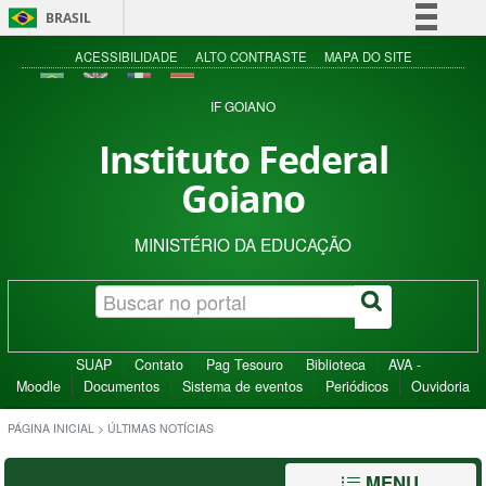
BRASIL
Simplifique!
ACESSIBILIDADE
ALTO CONTRASTE
MAPA DO SITE
Comunica BR
IF GOIANO
Participe
Instituto Federal
Acesso à informação
Goiano
Legislação
Canais
MINISTÉRIO DA EDUCAÇÃO
SUAP
Contato
Pag Tesouro
Biblioteca
AVA -
Moodle
Documentos
Sistema de eventos
Periódicos
Ouvidoria
PÁGINA INICIAL
>
ÚLTIMAS NOTÍCIAS
MENU