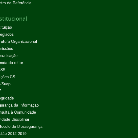
tro de Referência
stitucional
tituição
egiados
rutura Organizacional
missões
municação
nda do reitor
ASS
ições CS
I/Suap
P
egridade
urança da Informação
nsulta à Comunidade
vidade Disciplinar
tocolo de Biossegurança
stão 2012-2019