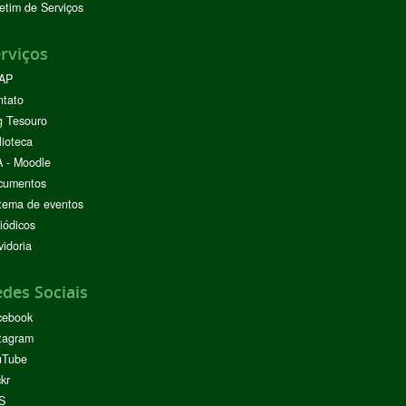
etim de Serviços
rviços
AP
ntato
g Tesouro
lioteca
 - Moodle
cumentos
tema de eventos
iódicos
idoria
des Sociais
cebook
tagram
uTube
ckr
S