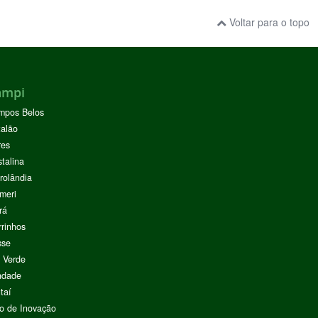
Voltar para o topo
ampi
mpos Belos
alão
res
stalina
rolândia
meri
rá
rinhos
sse
 Verde
ndade
taí
o de Inovação