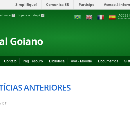
Simplifique!
Comunica BR
Participe
Acesso à infor
ACESSI
a a busca
3
Ir para o rodapé
4
ral Goiano
Contato
Pag Tesouro
Biblioteca
AVA - Moodle
Documentos
Sis
ÍCIAS ANTERIORES
or
DTI