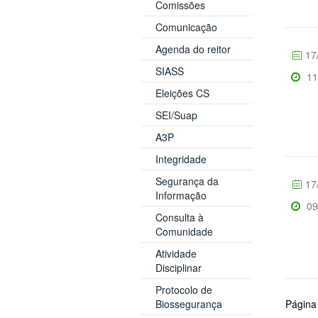
Comissões
Comunicação
Agenda do reitor
17
SIASS
11
Eleições CS
SEI/Suap
A3P
Integridade
Segurança da
17
Informação
09
Consulta à
Comunidade
Atividade
Disciplinar
Protocolo de
Biossegurança
Página