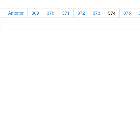
o
Anterior
369
370
371
372
373
374
375