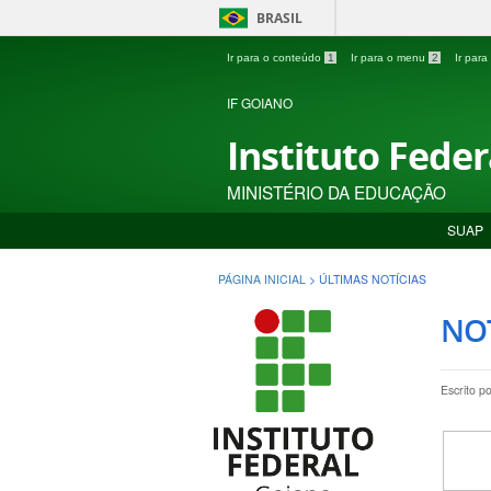
BRASIL
Ir para o conteúdo
1
Ir para o menu
2
Ir par
IF GOIANO
Instituto Fede
MINISTÉRIO DA EDUCAÇÃO
SUAP
PÁGINA INICIAL
>
ÚLTIMAS NOTÍCIAS
NOT
Escrito p