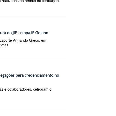
 realizadas no âmbito da Instituição.
ra do JIF - etapa IF Goiano
 Esporte Armando Greco, em
tletas.
legações para credenciamento no
tas e colaboradores, celebram o