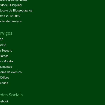
vidade Disciplinar
tocolo de Biossegurança
stão 2012-2019
etim de Serviços
rviços
AP
ntato
g Tesouro
lioteca
 - Moodle
cumentos
tema de eventos
iódicos
idoria
des Sociais
cebook