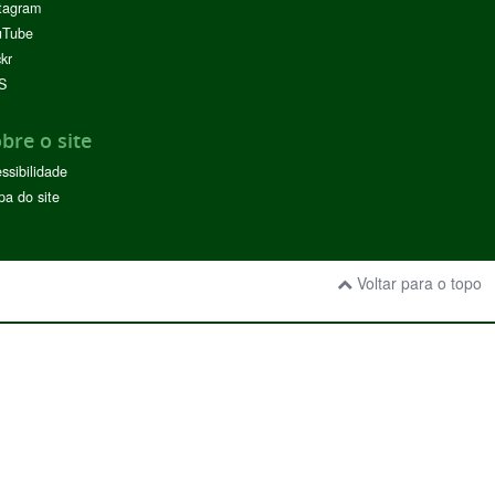
tagram
uTube
ckr
S
bre o site
ssibilidade
a do site
Voltar para o topo