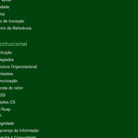
ndade
taí
o de Inovação
tro de Referência
stitucional
tituição
egiados
rutura Organizacional
missões
municação
nda do reitor
ASS
ições CS
I/Suap
P
egridade
urança da Informação
nsulta à Comunidade