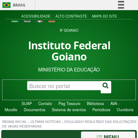
BRASIL
Simplifique!
ACESSIBILIDADE
ALTO CONTRASTE
MAPA DO SITE
Comunica BR
IF GOIANO
Participe
Instituto Federal
Acesso à informação
Goiano
Legislação
Canais
MINISTÉRIO DA EDUCAÇÃO
SUAP
Contato
Pag Tesouro
Biblioteca
AVA -
Moodle
Documentos
Sistema de eventos
Periódicos
Ouvidoria
PÁGINA INICIAL
>
ÚLTIMAS NOTÍCIAS
>
DIVULGADO RESULTADO DAS SOLICITAÇÕES
DE VAGAS RESERVADAS
MENU