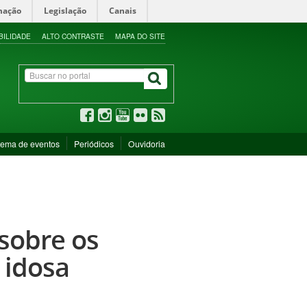
mação
Legislação
Canais
BILIDADE
ALTO CONTRASTE
MAPA DO SITE
tema de eventos
Periódicos
Ouvidoria
sobre os
 idosa