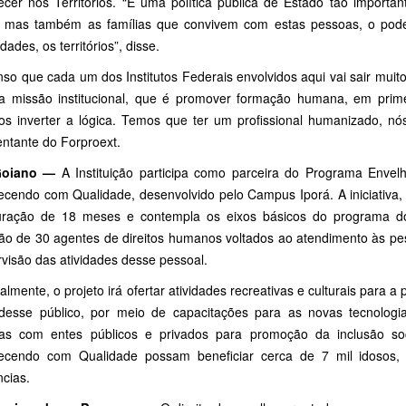
ecer nos Territórios. “É uma política pública de Estado tão importa
, mas também as famílias que convivem com estas pessoas, o poder
ades, os territórios”, disse.
so que cada um dos Institutos Federais envolvidos aqui vai sair muito
a missão institucional, que é promover formação humana, em primei
s inverter a lógica. Temos que ter um profissional humanizado, n
entante do Forproext.
Goiano
—
A Instituição participa como parceira do Programa Envelhe
ecendo com Qualidade, desenvolvido pelo Campus Iporá. A iniciativ
uração de 18 meses e contempla os eixos básicos do programa d
ão de 30 agentes de direitos humanos voltados ao atendimento às p
visão das atividades desse pessoal.
almente, o projeto irá ofertar atividades recreativas e culturais para a
l desse público, por meio de capacitações para as novas tecnologi
ias com entes públicos e privados para promoção da inclusão so
ecendo com Qualidade possam beneficiar cerca de 7 mil idosos,
ncias.