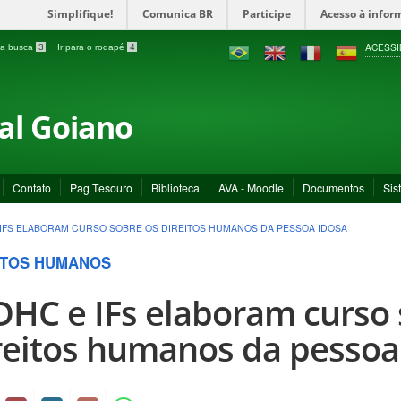
Simplifique!
Comunica BR
Participe
Acesso à infor
ACESSI
a a busca
3
Ir para o rodapé
4
ral Goiano
Contato
Pag Tesouro
Biblioteca
AVA - Moodle
Documentos
Sis
IFS ELABORAM CURSO SOBRE OS DIREITOS HUMANOS DA PESSOA IDOSA
ITOS HUMANOS
HC e IFs elaboram curso 
reitos humanos da pessoa