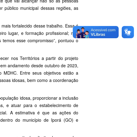
nte que vai alcançar não só as pessoas
 público municipal dessas regiões, as
 mais fortalecido desse trabalho. Essa é
ro lugar, e formação profissional; não
ós temos esse compromisso”, pontuou o
cer nos Territórios a partir do projeto
a, em andamento desde outubro de 2023,
o MDHC. Entre seus objetivos estão a
essoas idosas, bem como a coordenação
 população idosa, proporcionar a inclusão
as, e atuar para o estabelecimento de
cial. A estimativa é que as ações do
 dentro do município de Iporá (GO) e