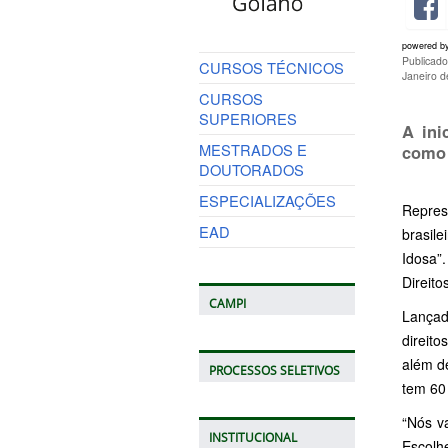
powered b
Publicado
CURSOS TÉCNICOS
Janeiro 
CURSOS
SUPERIORES
A ini
MESTRADOS E
como 
DOUTORADOS
ESPECIALIZAÇÕES
Repres
EAD
brasil
Idosa”
Direit
CAMPI
Lançad
direit
além d
PROCESSOS SELETIVOS
tem 60
“Nós v
INSTITUCIONAL
Escolh