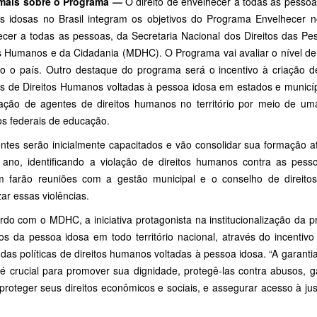
mais sobre o Programa —
O direito de envelhecer a todas as pessoa
s idosas no Brasil integram os objetivos do Programa Envelhecer no
ecer a todas as pessoas, da Secretaria Nacional dos Direitos das Pe
os Humanos e da Cidadania (MDHC). O Programa vai avaliar o nível de 
o o país. Outro destaque do programa será o incentivo à criação d
cas de Direitos Humanos voltadas à pessoa idosa em estados e municíp
ação de agentes de direitos humanos no território por meio de u
tos federais de educação.
ntes serão inicialmente capacitados e vão consolidar sua formação at
ano, identificando a violação de direitos humanos contra as pesso
 farão reuniões com a gestão municipal e o conselho de direito
ar essas violências.
rdo com o MDHC, a iniciativa protagonista na institucionalização da p
s da pessoa idosa em todo território nacional, através do incentivo
 das políticas de direitos humanos voltadas à pessoa idosa. “A garant
 é crucial para promover sua dignidade, protegê-las contra abusos, g
 proteger seus direitos econômicos e sociais, e assegurar acesso à jus