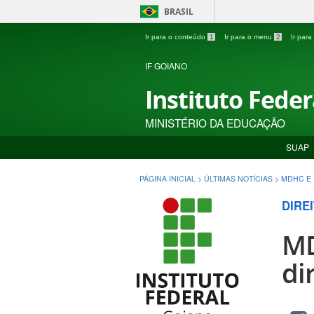
BRASIL
Ir para o conteúdo
1
Ir para o menu
2
Ir par
IF GOIANO
Instituto Fede
MINISTÉRIO DA EDUCAÇÃO
SUAP
PÁGINA INICIAL
>
ÚLTIMAS NOTÍCIAS
>
MDHC E 
DIRE
MD
di