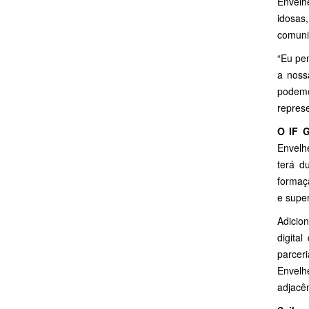
Envelh
idosas
comunid
“Eu pen
a noss
podemo
repres
O IF 
Envelh
terá d
formaç
e super
Adicion
digita
parcer
Envelh
adjacê