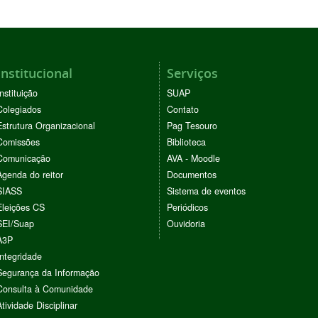
Institucional
Serviços
Instituição
SUAP
Colegiados
Contato
Estrutura Organizacional
Pag Tesouro
Comissões
Biblioteca
Comunicação
AVA - Moodle
Agenda do reitor
Documentos
SIASS
Sistema de eventos
Eleições CS
Periódicos
SEI/Suap
Ouvidoria
A3P
Integridade
Segurança da Informação
Consulta à Comunidade
Atividade Disciplinar