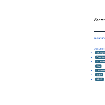
Fonte:
registra
Assunto(
Educaçã
Extensão
IF Goian
2024
Envelhece
SNDPI
MDHC