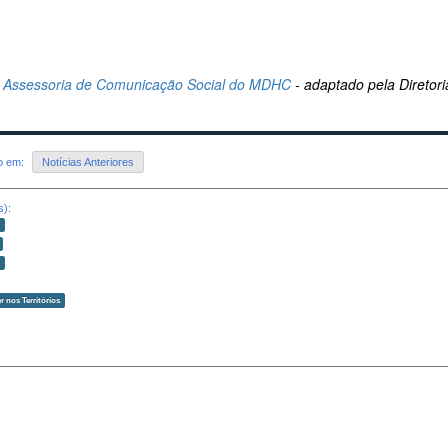
Assessoria de Comunicação Social do MDHC
- adaptado pela Diretor
do em:
Notícias Anteriores
s):
o
o
r nos Territórios