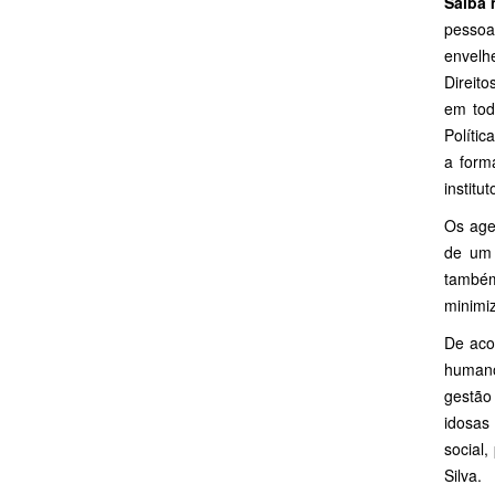
Saiba 
pessoa
envelh
Direit
em tod
Políti
a form
institu
Os age
de um 
também
minimiz
De aco
humano
gestão
idosas
social,
Silva.