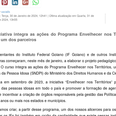
y
social2s
: Terça, 30 de Janeiro de 2024, 12h41
|
Última atualização em Quarta, 31 de
de 2024, 13h55
ciativa integra as ações do Programa Envelhecer nos T
um dos parceiros
entantes do Instituto Federal Goiano (IF Goiano) e de outros Insti
eiras começaram, neste mês de janeiro, a elaborar o projeto pedagógi
. O curso integra as ações do Programa Envelhecer nos Territórios, um
os da Pessoa Idosa (SNDPI) do Ministério dos Direitos Humanos e da 
a em setembro de 2023, a iniciativa “Envelhecer nos Territórios” p
os das pessoas idosas em todo o país e promover a formação de agent
e incentivar a criação de órgãos responsáveis pela gestão das Políti
 anos ou mais nos estados e municípios.
amos criar, a partir desse programa, um dos nossos alicerces para os
er os IFs foi também em razão da capilaridade que existe nessas ins