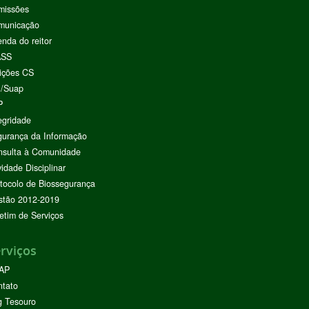
missões
municação
nda do reitor
ASS
ições CS
I/Suap
P
egridade
urança da Informação
nsulta à Comunidade
vidade Disciplinar
tocolo de Biossegurança
stão 2012-2019
etim de Serviços
rviços
AP
ntato
g Tesouro