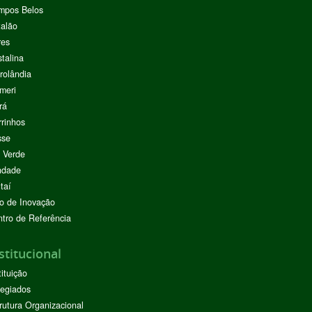
mpos Belos
alão
res
stalina
rolândia
meri
rá
rinhos
sse
 Verde
ndade
taí
o de Inovação
tro de Referência
stitucional
tituição
egiados
rutura Organizacional