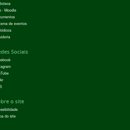
lioteca
 - Moodle
cumentos
tema de eventos
iódicos
idoria
des Sociais
cebook
tagram
uTube
ckr
S
bre o site
ssibilidade
a do site