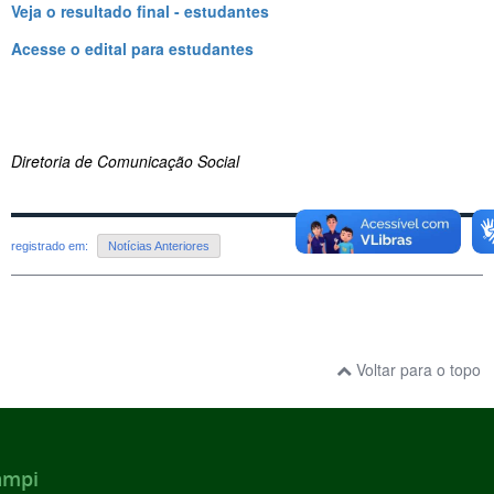
Veja o resultado final - estudantes
Acesse o edital para estudantes
Diretoria de Comunicação Social
registrado em:
Notícias Anteriores
Voltar para o topo
ampi