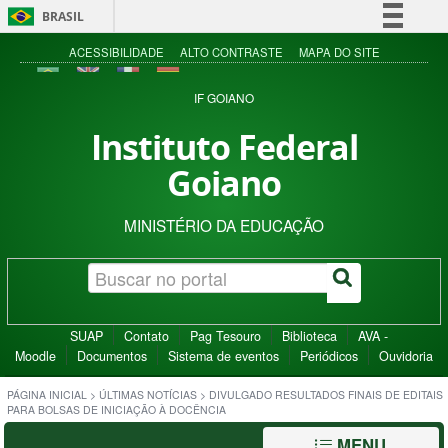
BRASIL
Simplifique!
ACESSIBILIDADE
ALTO CONTRASTE
MAPA DO SITE
Comunica BR
IF GOIANO
Participe
Instituto Federal
Acesso à informação
Goiano
Legislação
Canais
MINISTÉRIO DA EDUCAÇÃO
SUAP
Contato
Pag Tesouro
Biblioteca
AVA -
Moodle
Documentos
Sistema de eventos
Periódicos
Ouvidoria
PÁGINA INICIAL
>
ÚLTIMAS NOTÍCIAS
>
DIVULGADO RESULTADOS FINAIS DE EDITAIS
PARA BOLSAS DE INICIAÇÃO À DOCÊNCIA
MENU