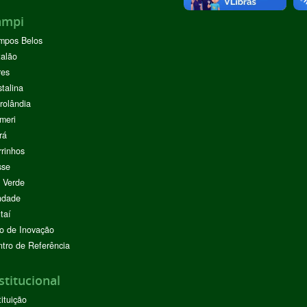
ampi
mpos Belos
alão
res
stalina
rolândia
meri
rá
rinhos
sse
 Verde
ndade
taí
o de Inovação
tro de Referência
stitucional
tituição