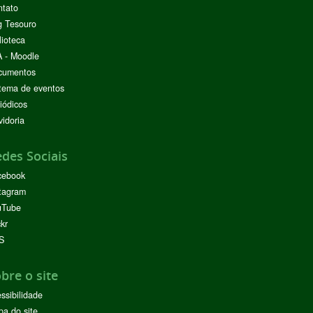
ntato
g Tesouro
lioteca
 - Moodle
cumentos
tema de eventos
iódicos
idoria
des Sociais
cebook
tagram
uTube
ckr
S
bre o site
ssibilidade
a do site