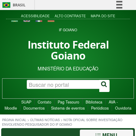
BRASIL
Simplifique!
ACESSIBILIDADE
ALTO CONTRASTE
MAPA DO SITE
Comunica BR
IF GOIANO
Participe
Instituto Federal
Acesso à informação
Goiano
Legislação
Canais
MINISTÉRIO DA EDUCAÇÃO
SUAP
Contato
Pag Tesouro
Biblioteca
AVA -
Moodle
Documentos
Sistema de eventos
Periódicos
Ouvidoria
PÁGINA INICIAL
>
ÚLTIMAS NOTÍCIAS
>
NOTA OFICIAL SOBRE INVESTIGAÇÃO
ENVOLVENDO PESQUISADOR DO IF GOIANO
MENU