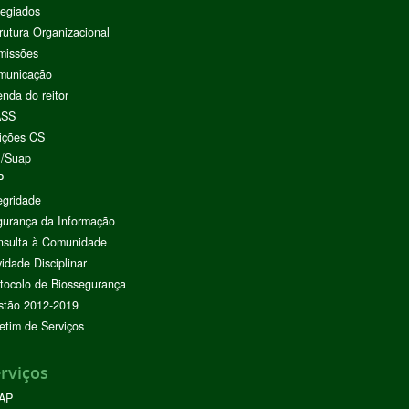
egiados
rutura Organizacional
missões
municação
nda do reitor
ASS
ições CS
I/Suap
P
egridade
urança da Informação
nsulta à Comunidade
vidade Disciplinar
tocolo de Biossegurança
stão 2012-2019
etim de Serviços
rviços
AP