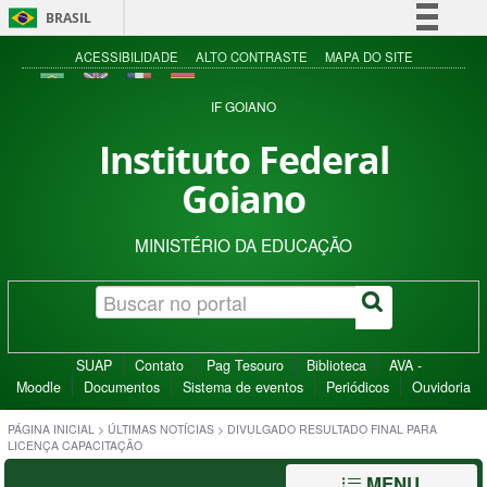
BRASIL
Simplifique!
ACESSIBILIDADE
ALTO CONTRASTE
MAPA DO SITE
Comunica BR
IF GOIANO
Participe
Instituto Federal
Acesso à informação
Goiano
Legislação
Canais
MINISTÉRIO DA EDUCAÇÃO
SUAP
Contato
Pag Tesouro
Biblioteca
AVA -
Moodle
Documentos
Sistema de eventos
Periódicos
Ouvidoria
PÁGINA INICIAL
>
ÚLTIMAS NOTÍCIAS
>
DIVULGADO RESULTADO FINAL PARA
LICENÇA CAPACITAÇÃO
MENU