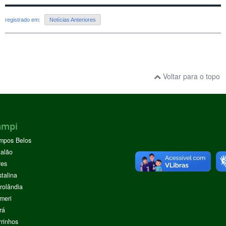
registrado em:
Notícias Anteriores
Voltar para o topo
ampi
mpos Belos
alão
res
stalina
rolândia
meri
rá
rinhos