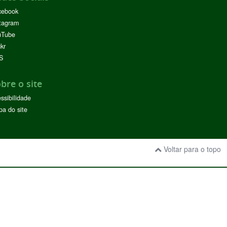
cebook
tagram
uTube
ckr
S
bre o site
ssibilidade
a do site
Voltar para o topo