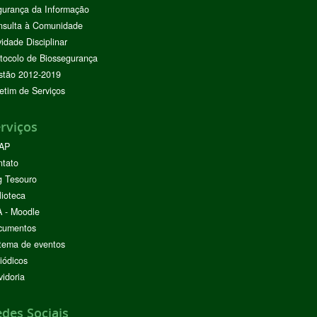
urança da Informação
nsulta à Comunidade
vidade Disciplinar
tocolo de Biossegurança
stão 2012-2019
etim de Serviços
rviços
AP
ntato
g Tesouro
lioteca
 - Moodle
cumentos
tema de eventos
iódicos
idoria
des Sociais