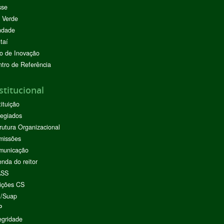
sse
 Verde
ndade
taí
o de Inovação
tro de Referência
stitucional
tituição
egiados
rutura Organizacional
missões
municação
nda do reitor
ASS
ições CS
I/Suap
P
egridade