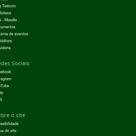
g Tesouro
lioteca
 - Moodle
cumentos
tema de eventos
iódicos
idoria
des Sociais
cebook
tagram
uTube
ckr
S
bre o site
ssibilidade
a do site