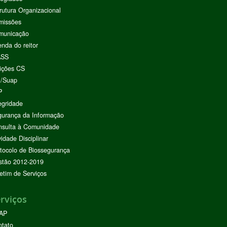
rutura Organizacional
missões
municação
nda do reitor
ASS
ições CS
I/Suap
P
egridade
urança da Informação
nsulta à Comunidade
vidade Disciplinar
tocolo de Biossegurança
stão 2012-2019
etim de Serviços
rviços
AP
ntato