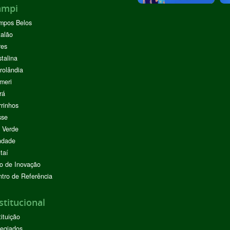
ampi
mpos Belos
alão
res
stalina
rolândia
meri
rá
rinhos
sse
 Verde
ndade
taí
o de Inovação
tro de Referência
stitucional
tituição
egiados