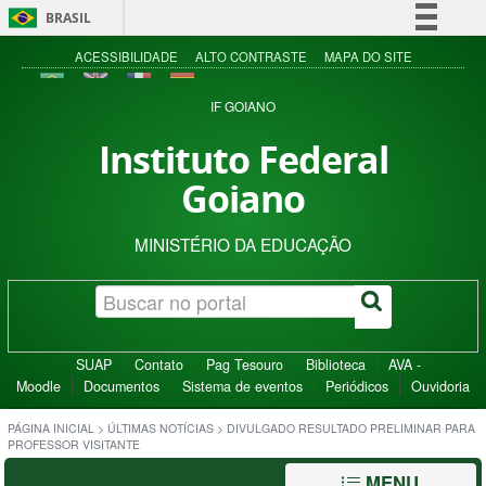
BRASIL
Simplifique!
ACESSIBILIDADE
ALTO CONTRASTE
MAPA DO SITE
Comunica BR
IF GOIANO
Participe
Instituto Federal
Acesso à informação
Goiano
Legislação
Canais
MINISTÉRIO DA EDUCAÇÃO
SUAP
Contato
Pag Tesouro
Biblioteca
AVA -
Moodle
Documentos
Sistema de eventos
Periódicos
Ouvidoria
PÁGINA INICIAL
>
ÚLTIMAS NOTÍCIAS
>
DIVULGADO RESULTADO PRELIMINAR PARA
PROFESSOR VISITANTE
MENU