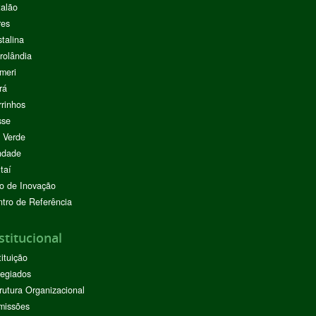
alão
res
stalina
rolândia
meri
rá
rinhos
sse
 Verde
ndade
taí
o de Inovação
tro de Referência
stitucional
tituição
egiados
rutura Organizacional
missões