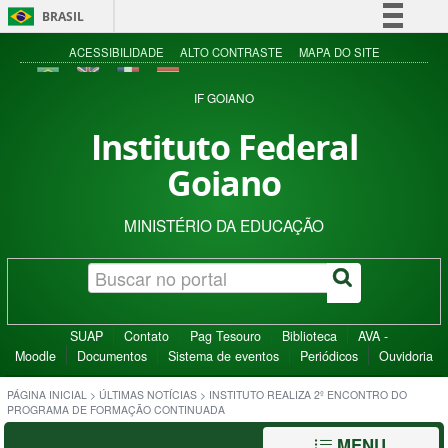
BRASIL
Simplifique!
ACESSIBILIDADE
ALTO CONTRASTE
MAPA DO SITE
Comunica BR
IF GOIANO
Participe
Instituto Federal
Acesso à informação
Goiano
Legislação
Canais
MINISTÉRIO DA EDUCAÇÃO
SUAP
Contato
Pag Tesouro
Biblioteca
AVA -
Moodle
Documentos
Sistema de eventos
Periódicos
Ouvidoria
PÁGINA INICIAL
>
ÚLTIMAS NOTÍCIAS
>
INSTITUTO REALIZA 2º ENCONTRO DO
PROGRAMA DE FORMAÇÃO CONTINUADA
MENU