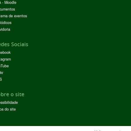
 - Moodle
cumentos
tema de eventos
iódicos
idoria
des Sociais
cebook
tagram
uTube
ckr
S
bre o site
ssibilidade
a do site