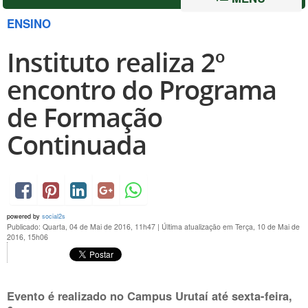
ENSINO
Instituto realiza 2º
encontro do Programa
de Formação
Continuada
powered by
social2s
Publicado: Quarta, 04 de Mai de 2016, 11h47
|
Última atualização em Terça, 10 de Mai de
2016, 15h06
Evento é realizado no Campus Urutaí até sexta-feira,