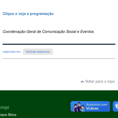
Clique e veja a programação
Coordenação-Geral de Comunicação Social e Eventos
registrado em:
Notícias Anteriores
Voltar para o topo
ampi
mpos Belos