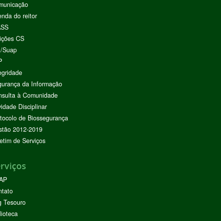
municação
nda do reitor
ASS
ições CS
I/Suap
P
egridade
urança da Informação
nsulta à Comunidade
vidade Disciplinar
tocolo de Biossegurança
stão 2012-2019
etim de Serviços
rviços
AP
ntato
g Tesouro
lioteca