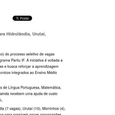
ra Hidrolândia, Urutaí,
ixo) do processo seletivo de vagas
ma Partiu IF. A iniciativa é voltada a
as e busca reforçar a aprendizagem
écnicos integrados ao Ensino Médio
eas de Língua Portuguesa, Matemática,
s ainda recebem uma ajuda de custo
%.
ia (7 vagas), Urutaí (10), Morrinhos (4),
erva para possíveis novas convocações