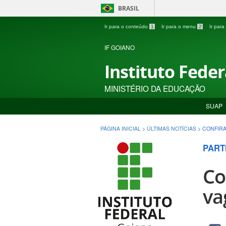
BRASIL
Ir para o conteúdo
1
Ir para o menu
2
Ir par
IF GOIANO
Instituto Fede
MINISTÉRIO DA EDUCAÇÃO
SUAP
PÁGINA INICIAL
>
ÚLTIMAS NOTÍCIAS
>
CONFIRA
PARTI
Co
va