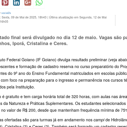
y
social2s
: Sexta, 09 de Mai de 2025, 18h43
|
Última atualização em Segunda, 12 de Mai
 16h05
tado final será divulgado no dia
12 de maio.
Vagas são pa
nhos, Iporá, Cristalina e Ceres.
tuto Federal Goiano (IF Goiano) divulga resultado preliminar (veja aba
centes e formação de cadastro reserva no curso preparatório do Progra
ntes do 9º ano do Ensino Fundamental matriculados em escolas públic
, com foco na preparação para o ingresso e permanência nos cursos t
dos pela Instituição.
 é gratuito e tem carga horária total de 320 horas, com aulas nas ár
as da Natureza e Práticas Suplementares. Os estudantes selecionado
 no valor de R$ 200, desde que mantenham frequência mínima de 75
as ofertadas são para turmas já em andamento nos
campi
de Hidrolând
(3), Cristalina (2) e Ceres (2). Também será formado um cadastro res