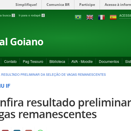
Simplifique!
Comunica BR
Participe
Acesso à infor
ACESSI
a a busca
3
Ir para o rodapé
4
ral Goiano
Contato
Pag Tesouro
Biblioteca
AVA - Moodle
Documentos
Sis
 RESULTADO PRELIMINAR DA SELEÇÃO DE VAGAS REMANESCENTES
U IF
nfira resultado preliminar
gas remanescentes