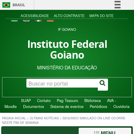
BRASIL
Simplifique!
ACESSIBILIDADE
ALTO CONTRASTE
MAPA DO SITE
Comunica BR
IF GOIANO
Participe
Instituto Federal
Acesso à informação
Goiano
Legislação
Canais
MINISTÉRIO DA EDUCAÇÃO
SUAP
Contato
Pag Tesouro
Biblioteca
AVA -
Moodle
Documentos
Sistema de eventos
Periódicos
Ouvidoria
PÁGINA INICIAL
>
ÚLTIMAS NOTÍCIAS
>
SEGUNDO SIMULADO ON-LINE OCORRE
NESTE FIM DE SEMANA
MENU