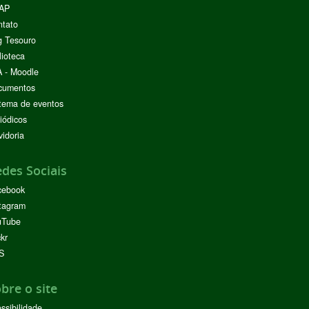
AP
ntato
g Tesouro
lioteca
 - Moodle
cumentos
tema de eventos
iódicos
idoria
des Sociais
cebook
tagram
uTube
ckr
S
bre o site
ssibilidade