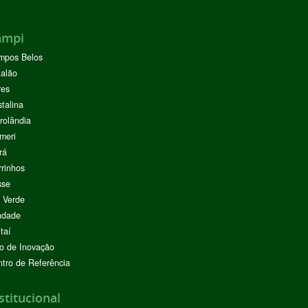
ampi
mpos Belos
alão
res
stalina
rolândia
meri
rá
rinhos
sse
 Verde
ndade
taí
o de Inovação
tro de Referência
stitucional