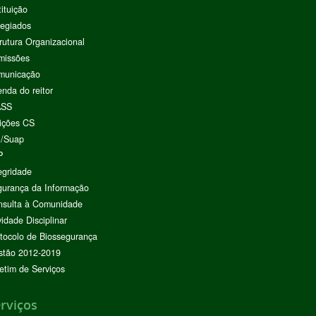
tituição
egiados
rutura Organizacional
missões
municação
nda do reitor
ASS
ições CS
I/Suap
P
egridade
urança da Informação
nsulta à Comunidade
vidade Disciplinar
tocolo de Biossegurança
stão 2012-2019
etim de Serviços
rviços