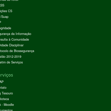
ASS
ições CS
I/Suap
P
egridade
urança da Informação
nsulta à Comunidade
vidade Disciplinar
tocolo de Biossegurança
stão 2012-2019
etim de Serviços
rviços
AP
ntato
g Tesouro
lioteca
 - Moodle
cumentos