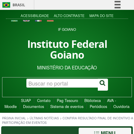
BRASIL
Simplifique!
ACESSIBILIDADE
ALTO CONTRASTE
MAPA DO SITE
Comunica BR
IF GOIANO
Participe
Instituto Federal
Acesso à informação
Goiano
Legislação
Canais
MINISTÉRIO DA EDUCAÇÃO
SUAP
Contato
Pag Tesouro
Biblioteca
AVA -
Moodle
Documentos
Sistema de eventos
Periódicos
Ouvidoria
PÁGINA INICIAL
>
ÚLTIMAS NOTÍCIAS
>
CONFIRA RESULTADO FINAL DE INCENTIVO A
PARTICIPAÇÃO EM EVENTOS
MENU