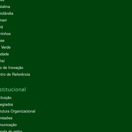
stalina
rolândia
meri
rá
rinhos
sse
 Verde
ndade
taí
o de Inovação
tro de Referência
stitucional
tituição
egiados
rutura Organizacional
missões
municação
nda do reitor