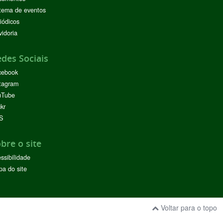
tema de eventos
iódicos
idoria
des Sociais
cebook
tagram
uTube
ckr
S
bre o site
ssibilidade
a do site
Voltar para o topo