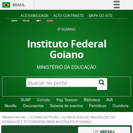
BRASIL
Simplifique!
ACESSIBILIDADE
ALTO CONTRASTE
MAPA DO SITE
Comunica BR
IF GOIANO
Participe
Instituto Federal
Acesso à informação
Goiano
Legislação
Canais
MINISTÉRIO DA EDUCAÇÃO
SUAP
Contato
Pag Tesouro
Biblioteca
AVA -
Moodle
Documentos
Sistema de eventos
Periódicos
Ouvidoria
PÁGINA INICIAL
>
ÚLTIMAS NOTÍCIAS
>
ÚLTIMOS DIAS DE INSCRIÇÕES DE
DESENHOS E FOTOGRAFIAS PARA MOSTRA DO IF GOIANO
MENU