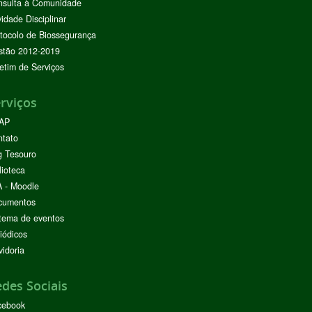
nsulta à Comunidade
vidade Disciplinar
tocolo de Biossegurança
stão 2012-2019
etim de Serviços
rviços
AP
ntato
g Tesouro
lioteca
 - Moodle
cumentos
tema de eventos
iódicos
idoria
des Sociais
cebook