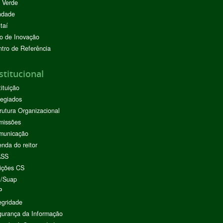
 Verde
ndade
taí
o de Inovação
tro de Referência
stitucional
tituição
egiados
rutura Organizacional
missões
municação
nda do reitor
ASS
ições CS
I/Suap
P
egridade
urança da Informação