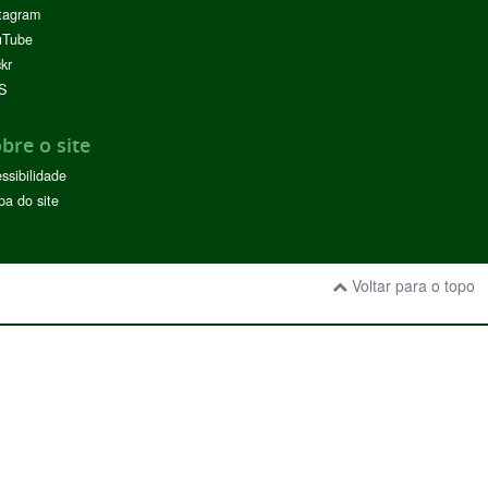
tagram
uTube
ckr
S
bre o site
ssibilidade
a do site
Voltar para o topo