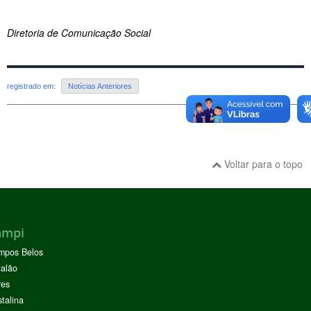
Diretoria de Comunicação Social
registrado em:
Notícias Anteriores
Voltar para o topo
ampi
mpos Belos
alão
res
stalina