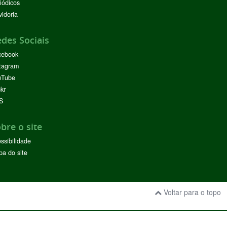
iódicos
idoria
des Sociais
cebook
tagram
uTube
ckr
S
bre o site
ssibilidade
a do site
Voltar para o topo