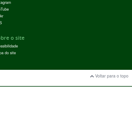
tagram
uTube
ckr
S
bre o site
ssibilidade
a do site
Voltar para o topo