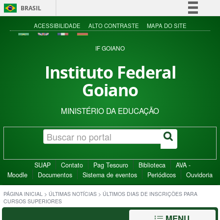
BRASIL
Simplifique!
ACESSIBILIDADE
ALTO CONTRASTE
MAPA DO SITE
Comunica BR
IF GOIANO
Participe
Instituto Federal
Acesso à informação
Goiano
Legislação
Canais
MINISTÉRIO DA EDUCAÇÃO
SUAP
Contato
Pag Tesouro
Biblioteca
AVA -
Moodle
Documentos
Sistema de eventos
Periódicos
Ouvidoria
PÁGINA INICIAL
>
ÚLTIMAS NOTÍCIAS
>
ÚLTIMOS DIAS DE INSCRIÇÕES PARA
CURSOS SUPERIORES
MENU