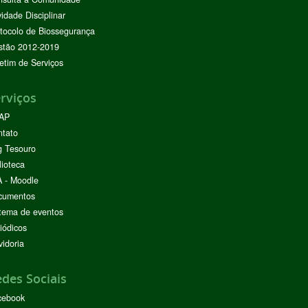
vidade Disciplinar
tocolo de Biossegurança
stão 2012-2019
etim de Serviços
rviços
AP
ntato
g Tesouro
lioteca
 - Moodle
cumentos
tema de eventos
iódicos
idoria
des Sociais
cebook