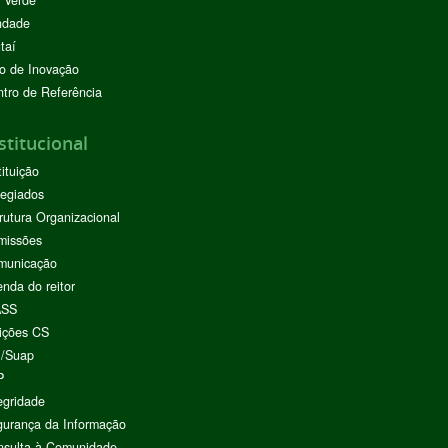
ndade
taí
o de Inovação
tro de Referência
stitucional
tituição
egiados
rutura Organizacional
missões
municação
nda do reitor
ASS
ições CS
I/Suap
P
egridade
urança da Informação
nsulta à Comunidade