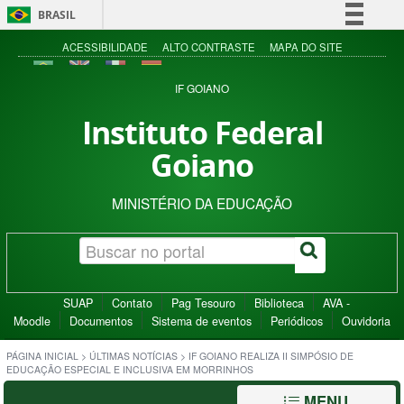
BRASIL
Simplifique!
ACESSIBILIDADE
ALTO CONTRASTE
MAPA DO SITE
Comunica BR
IF GOIANO
Participe
Instituto Federal
Acesso à informação
Goiano
Legislação
Canais
MINISTÉRIO DA EDUCAÇÃO
SUAP
Contato
Pag Tesouro
Biblioteca
AVA -
Moodle
Documentos
Sistema de eventos
Periódicos
Ouvidoria
PÁGINA INICIAL
>
ÚLTIMAS NOTÍCIAS
>
IF GOIANO REALIZA II SIMPÓSIO DE
EDUCAÇÃO ESPECIAL E INCLUSIVA EM MORRINHOS
MENU