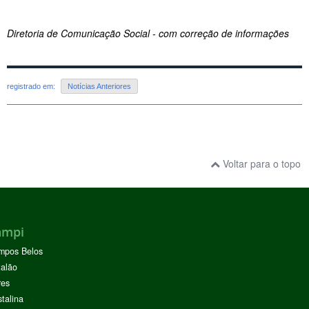
Diretoria de Comunicação Social - com correção de informações
registrado em:
Notícias Anteriores
Voltar para o topo
ampi
mpos Belos
alão
res
stalina