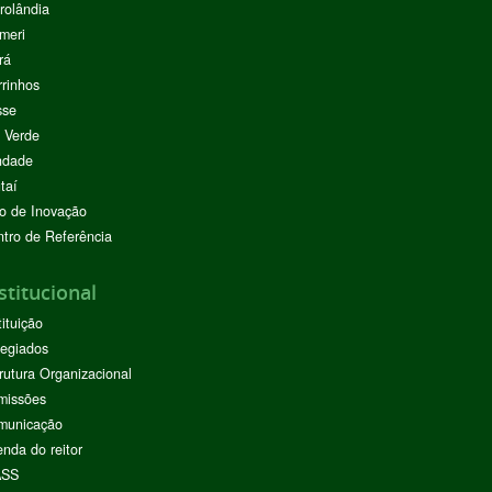
rolândia
meri
rá
rinhos
sse
 Verde
ndade
taí
o de Inovação
tro de Referência
stitucional
tituição
egiados
rutura Organizacional
missões
municação
nda do reitor
ASS