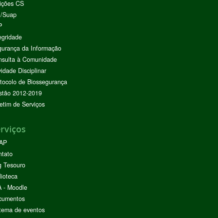
ições CS
I/Suap
P
egridade
urança da Informação
nsulta à Comunidade
vidade Disciplinar
tocolo de Biossegurança
stão 2012-2019
etim de Serviços
rviços
AP
ntato
g Tesouro
lioteca
 - Moodle
cumentos
tema de eventos