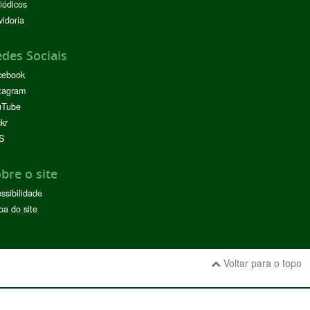
iódicos
idoria
des Sociais
cebook
tagram
uTube
ckr
S
bre o site
ssibilidade
a do site
Voltar para o topo