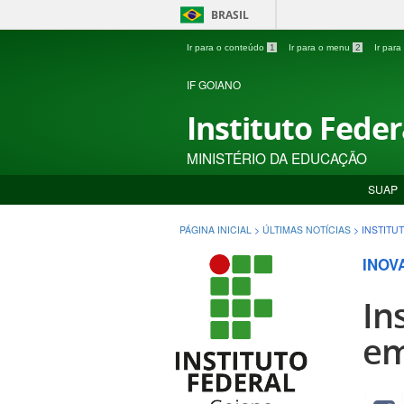
BRASIL
Ir para o conteúdo
1
Ir para o menu
2
Ir par
IF GOIANO
Instituto Fede
MINISTÉRIO DA EDUCAÇÃO
SUAP
PÁGINA INICIAL
>
ÚLTIMAS NOTÍCIAS
>
INSTITU
INOV
In
em