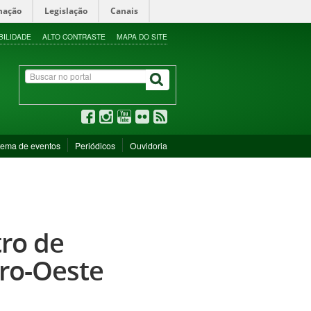
mação
Legislação
Canais
BILIDADE
ALTO CONTRASTE
MAPA DO SITE
tema de eventos
Periódicos
Ouvidoria
tro de
ro-Oeste