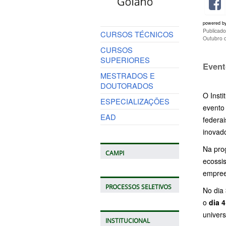
powered b
Publicad
CURSOS TÉCNICOS
Outubro 
CURSOS
SUPERIORES
Event
MESTRADOS E
DOUTORADOS
O Inst
ESPECIALIZAÇÕES
evento
EAD
federai
inovad
Na pro
CAMPI
ecossi
empree
PROCESSOS SELETIVOS
No dia
o
dia 4
univers
INSTITUCIONAL