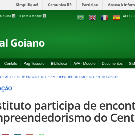
Simplifique!
Comunica BR
Participe
Acesso à infor
ACESSI
a a busca
3
Ir para o rodapé
4
ral Goiano
Contato
Pag Tesouro
Biblioteca
AVA - Moodle
Documentos
Sis
TO PARTICIPA DE ENCONTRO DE EMPREENDEDORISMO DO CENTRO-OESTE
AÇÃO
stituto participa de encon
preendedorismo do Cent