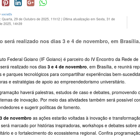
y
social2s
o: Quarta, 29 de Outubro de 2025, 11h12
|
Última atualização em Sexta, 31 de
de 2025, 14h39
o será realizado nos dias
3 e 4 de novembro
, em Brasília
ituto Federal Goiano (IF Goiano) é parceiro do IV Encontro da Rede 
 será realizado nos dias
3 e 4 de novembro
, em Brasília, e reunirá re
s e parques tecnológicos para compartilhar experiências bem-sucedida
oras e estratégias de apoio ao empreendedorismo universitário.
gramação haverá palestras, estudos de caso e debates, promovendo 
stemas de inovação. Por meio das atividades também será possível comp
ndedores e sugerir políticas de fomento.
3 de novembro
as ações estarão voltadas à inovação e transformaçã
será marcado por histórias inspiradoras, workshops e debates sobre 
itário e o fortalecimento do ecossistema regional. Confira programaçã