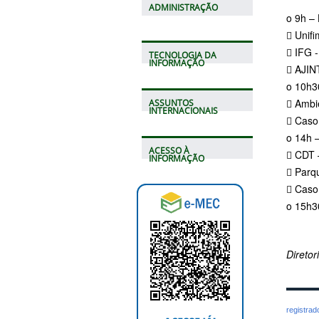
ADMINISTRAÇÃO
o 9h – 
 Unif
 IFG -
TECNOLOGIA DA
INFORMAÇÃO
 AJIN
o 10h3
 Ambi
ASSUNTOS
INTERNACIONAIS
 Caso
o 14h 
ACESSO À
 CDT 
INFORMAÇÃO
 Parq
 Caso
o 15h3
Direto
registra