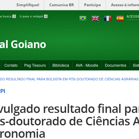
Simplifique!
Comunica BR
Participe
Acesso à infor
ACESSI
a a busca
3
Ir para o rodapé
4
ral Goiano
Contato
Pag Tesouro
Biblioteca
AVA - Moodle
Documentos
Sis
DO RESULTADO FINAL PARA BOLSISTA EM PÓS-DOUTORADO DE CIÊNCIAS AGRÁRIAS
PI
vulgado resultado final pa
s-doutorado de Ciências A
ronomia