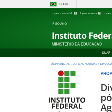
BRASIL
Ir para o conteúdo
1
Ir para o menu
2
Ir par
IF GOIANO
Instituto Fede
MINISTÉRIO DA EDUCAÇÃO
SUAP
PÁGINA INICIAL
>
ÚLTIMAS NOTÍCIAS
>
DIVULGA
PROP
Di
pó
Ag