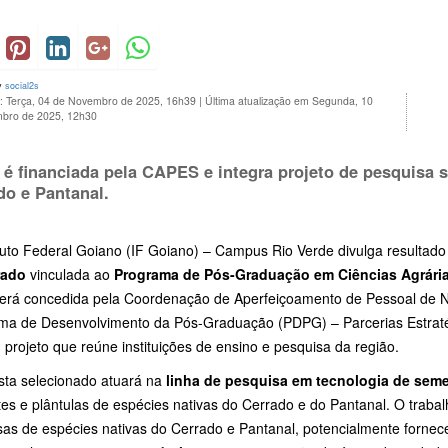
y
social2s
o: Terça, 04 de Novembro de 2025, 16h39
|
Última atualização em Segunda, 10
bro de 2025, 12h30
 é financiada pela CAPES e integra projeto de pesquisa 
do e Pantanal.
tuto Federal Goiano (IF Goiano) – Campus Rio Verde divulga resultado 
rado
vinculada ao
Programa de Pós-Graduação em Ciências Agrári
será concedida pela Coordenação de Aperfeiçoamento de Pessoal de N
ma de Desenvolvimento da Pós-Graduação (PDPG) – Parcerias Estraté
 projeto que reúne instituições de ensino e pesquisa da região.
ista selecionado atuará na
linha de pesquisa em tecnologia de sem
s e plântulas de espécies nativas do Cerrado e do Pantanal. O trabal
sas de espécies nativas do Cerrado e Pantanal, potencialmente fornec