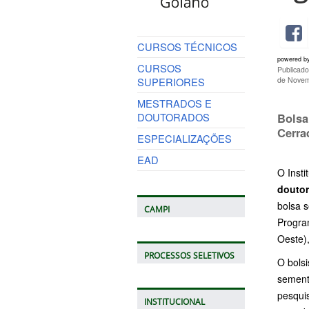
CURSOS TÉCNICOS
powered b
CURSOS
Publicad
SUPERIORES
de Novem
MESTRADOS E
DOUTORADOS
Bolsa
Cerra
ESPECIALIZAÇÕES
EAD
O Insti
douto
bolsa 
CAMPI
Progra
Oeste),
PROCESSOS SELETIVOS
O bols
semente
pesqui
INSTITUCIONAL