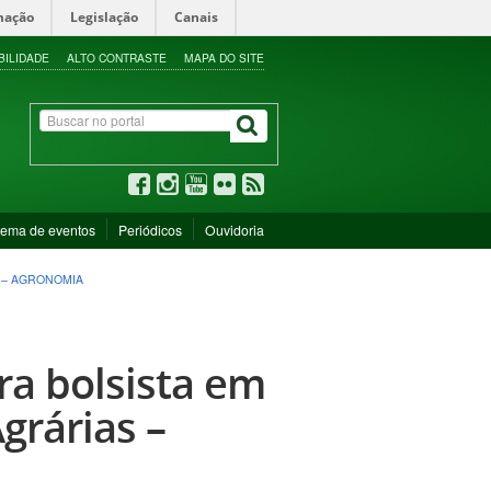
mação
Legislação
Canais
BILIDADE
ALTO CONTRASTE
MAPA DO SITE
tema de eventos
Periódicos
Ouvidoria
 – AGRONOMIA
ra bolsista em
grárias –