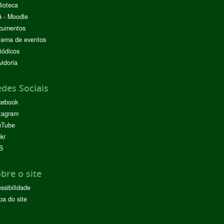
lioteca
 - Moodle
cumentos
tema de eventos
iódicos
idoria
des Sociais
cebook
tagram
uTube
ckr
S
bre o site
ssibilidade
a do site