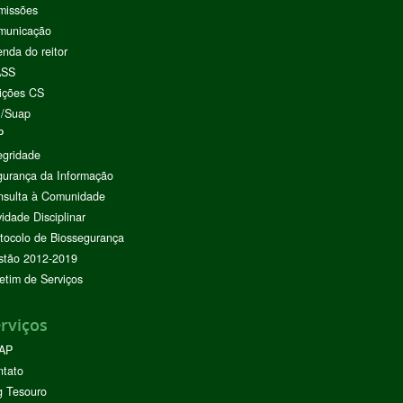
missões
municação
nda do reitor
ASS
ições CS
I/Suap
P
egridade
urança da Informação
nsulta à Comunidade
vidade Disciplinar
tocolo de Biossegurança
stão 2012-2019
etim de Serviços
rviços
AP
ntato
g Tesouro