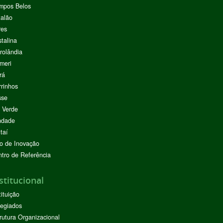
mpos Belos
alão
res
stalina
rolândia
meri
rá
rinhos
sse
 Verde
ndade
taí
o de Inovação
tro de Referência
stitucional
tituição
egiados
rutura Organizacional