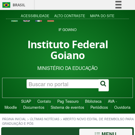
BRASIL
Simplifique!
ACESSIBILIDADE
ALTO CONTRASTE
MAPA DO SITE
Comunica BR
IF GOIANO
Participe
Instituto Federal
Acesso à informação
Goiano
Legislação
Canais
MINISTÉRIO DA EDUCAÇÃO
SUAP
Contato
Pag Tesouro
Biblioteca
AVA -
Moodle
Documentos
Sistema de eventos
Periódicos
Ouvidoria
PÁGINA INICIAL
>
ÚLTIMAS NOTÍCIAS
>
ABERTO NOVO EDITAL DE REEMBOLSO PARA
GRADUAÇÃO E PÓS
MENU