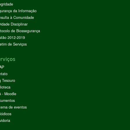
egridade
urança da Informação
nsulta à Comunidade
vidade Disciplinar
tocolo de Biossegurança
stão 2012-2019
etim de Serviços
rviços
AP
ntato
g Tesouro
lioteca
 - Moodle
cumentos
tema de eventos
iódicos
idoria