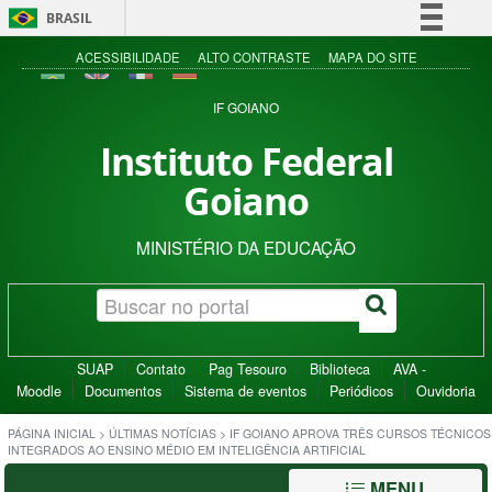
BRASIL
Simplifique!
ACESSIBILIDADE
ALTO CONTRASTE
MAPA DO SITE
Comunica BR
IF GOIANO
Participe
Instituto Federal
Acesso à informação
Goiano
Legislação
Canais
MINISTÉRIO DA EDUCAÇÃO
SUAP
Contato
Pag Tesouro
Biblioteca
AVA -
Moodle
Documentos
Sistema de eventos
Periódicos
Ouvidoria
PÁGINA INICIAL
>
ÚLTIMAS NOTÍCIAS
>
IF GOIANO APROVA TRÊS CURSOS TÉCNICOS
INTEGRADOS AO ENSINO MÉDIO EM INTELIGÊNCIA ARTIFICIAL
MENU