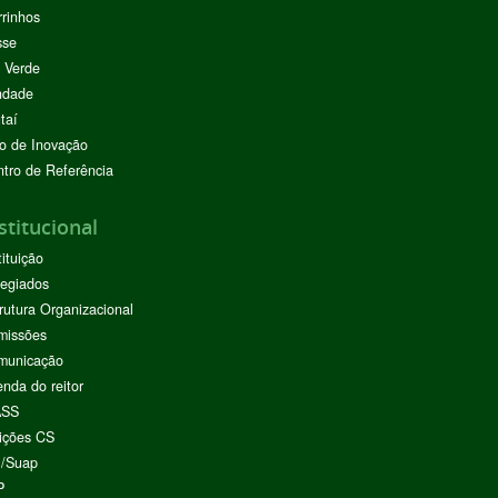
rinhos
sse
 Verde
ndade
taí
o de Inovação
tro de Referência
stitucional
tituição
egiados
rutura Organizacional
missões
municação
nda do reitor
ASS
ições CS
I/Suap
P