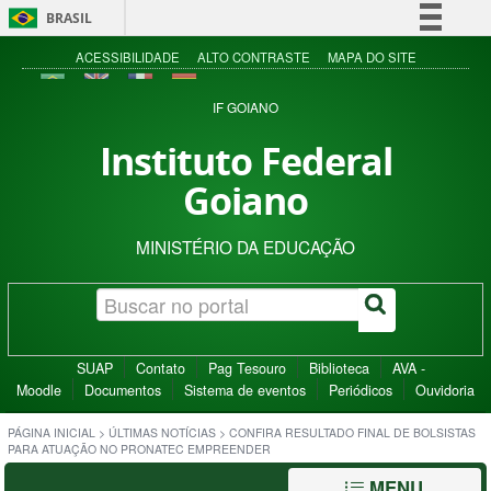
BRASIL
Simplifique!
ACESSIBILIDADE
ALTO CONTRASTE
MAPA DO SITE
Comunica BR
IF GOIANO
Participe
Instituto Federal
Acesso à informação
Goiano
Legislação
Canais
MINISTÉRIO DA EDUCAÇÃO
SUAP
Contato
Pag Tesouro
Biblioteca
AVA -
Moodle
Documentos
Sistema de eventos
Periódicos
Ouvidoria
PÁGINA INICIAL
>
ÚLTIMAS NOTÍCIAS
>
CONFIRA RESULTADO FINAL DE BOLSISTAS
PARA ATUAÇÃO NO PRONATEC EMPREENDER
MENU