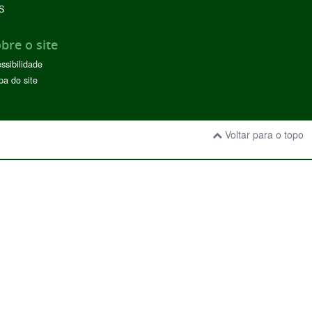
S
bre o site
ssibilidade
a do site
Voltar para o topo