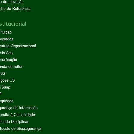
o de Inovação
tro de Referência
stitucional
tituição
egiados
rutura Organizacional
missões
municação
nda do reitor
ASS
ições CS
I/Suap
P
egridade
urança da Informação
nsulta à Comunidade
vidade Disciplinar
tocolo de Biossegurança