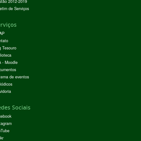
stão 2012-2019
etim de Serviços
rviços
AP
ntato
g Tesouro
lioteca
 - Moodle
cumentos
tema de eventos
iódicos
idoria
des Sociais
cebook
tagram
uTube
ckr