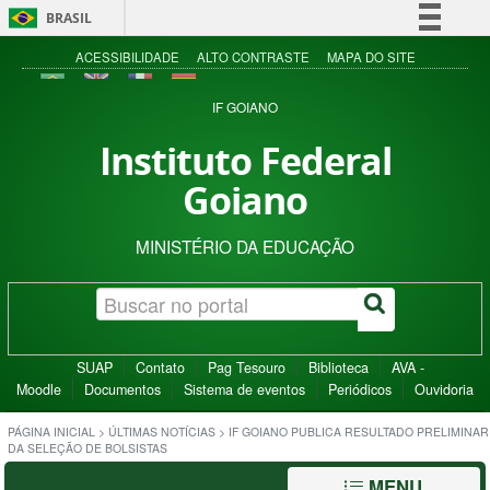
BRASIL
Simplifique!
ACESSIBILIDADE
ALTO CONTRASTE
MAPA DO SITE
Comunica BR
IF GOIANO
Participe
Instituto Federal
Acesso à informação
Goiano
Legislação
Canais
MINISTÉRIO DA EDUCAÇÃO
SUAP
Contato
Pag Tesouro
Biblioteca
AVA -
Moodle
Documentos
Sistema de eventos
Periódicos
Ouvidoria
PÁGINA INICIAL
>
ÚLTIMAS NOTÍCIAS
>
IF GOIANO PUBLICA RESULTADO PRELIMINAR
DA SELEÇÃO DE BOLSISTAS
MENU