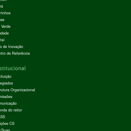
rá
rinhos
sse
 Verde
ndade
taí
o de Inovação
tro de Referência
stitucional
tituição
egiados
rutura Organizacional
missões
municação
nda do reitor
ASS
ições CS
I/Suap