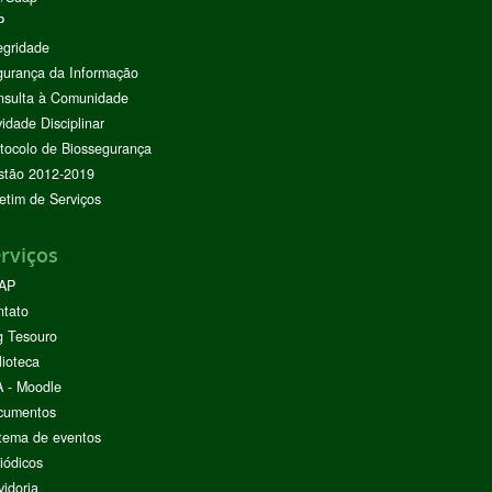
P
egridade
urança da Informação
nsulta à Comunidade
vidade Disciplinar
tocolo de Biossegurança
stão 2012-2019
etim de Serviços
rviços
AP
ntato
g Tesouro
lioteca
 - Moodle
cumentos
tema de eventos
iódicos
idoria