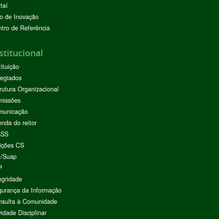
taí
o de Inovação
tro de Referência
stitucional
tituição
egiados
rutura Organizacional
missões
municação
nda do reitor
ASS
ições CS
I/Suap
P
egridade
urança da Informação
nsulta à Comunidade
vidade Disciplinar