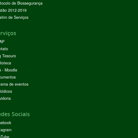
tocolo de Biossegurança
stão 2012-2019
etim de Serviços
rviços
AP
ntato
g Tesouro
lioteca
 - Moodle
cumentos
tema de eventos
iódicos
idoria
des Sociais
cebook
tagram
uTube