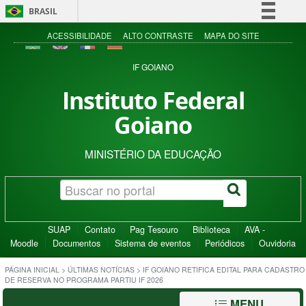
BRASIL
Simplifique!
ACESSIBILIDADE
ALTO CONTRASTE
MAPA DO SITE
Comunica BR
IF GOIANO
Participe
Instituto Federal
Acesso à informação
Goiano
Legislação
Canais
MINISTÉRIO DA EDUCAÇÃO
SUAP
Contato
Pag Tesouro
Biblioteca
AVA -
Moodle
Documentos
Sistema de eventos
Periódicos
Ouvidoria
PÁGINA INICIAL
>
ÚLTIMAS NOTÍCIAS
>
IF GOIANO RETIFICA EDITAL PARA CADASTRO
DE RESERVA NO PROGRAMA PARTIU IF 2026
MENU