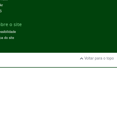
ckr
S
bre o site
ssibilidade
a do site
Voltar para o topo