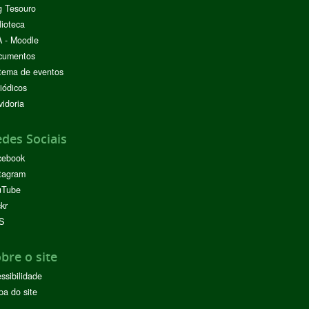
g Tesouro
lioteca
 - Moodle
cumentos
tema de eventos
iódicos
idoria
des Sociais
cebook
tagram
uTube
ckr
S
bre o site
ssibilidade
a do site