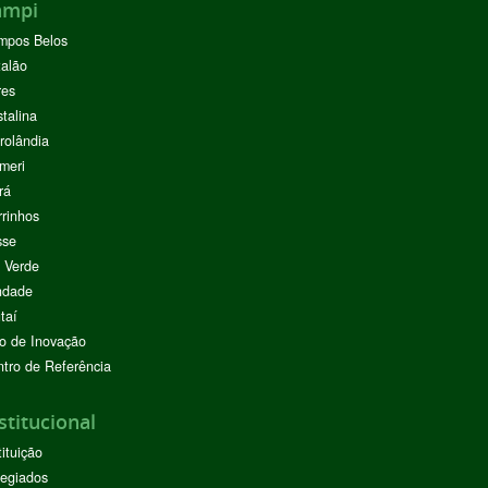
ampi
mpos Belos
alão
res
stalina
rolândia
meri
rá
rinhos
sse
 Verde
ndade
taí
o de Inovação
tro de Referência
stitucional
tituição
egiados