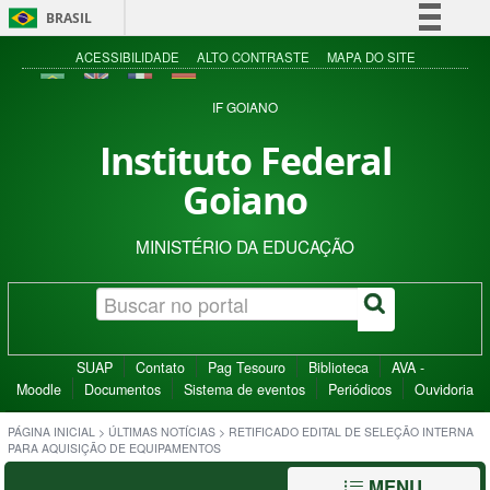
BRASIL
Simplifique!
ACESSIBILIDADE
ALTO CONTRASTE
MAPA DO SITE
Comunica BR
IF GOIANO
Participe
Instituto Federal
Acesso à informação
Goiano
Legislação
Canais
MINISTÉRIO DA EDUCAÇÃO
SUAP
Contato
Pag Tesouro
Biblioteca
AVA -
Moodle
Documentos
Sistema de eventos
Periódicos
Ouvidoria
PÁGINA INICIAL
>
ÚLTIMAS NOTÍCIAS
>
RETIFICADO EDITAL DE SELEÇÃO INTERNA
PARA AQUISIÇÃO DE EQUIPAMENTOS
MENU