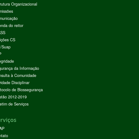
rutura Organizacional
missões
municação
nda do reitor
ASS
ições CS
I/Suap
P
egridade
urança da Informação
nsulta à Comunidade
vidade Disciplinar
tocolo de Biossegurança
stão 2012-2019
etim de Serviços
rviços
AP
ntato