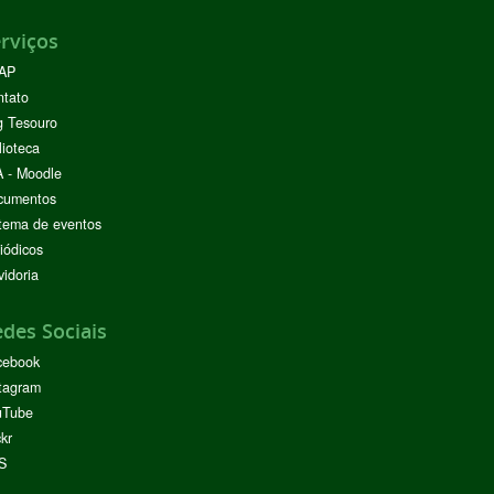
rviços
AP
ntato
g Tesouro
lioteca
 - Moodle
cumentos
tema de eventos
iódicos
idoria
des Sociais
cebook
tagram
uTube
ckr
S