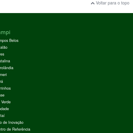
Voltar para o topo
ampi
mpos Belos
alão
res
stalina
rolândia
meri
rá
rinhos
sse
 Verde
ndade
taí
o de Inovação
tro de Referência