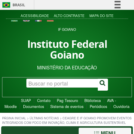
BRASIL
Simplifique!
ACESSIBILIDADE
ALTO CONTRASTE
MAPA DO SITE
Comunica BR
IF GOIANO
Participe
Instituto Federal
Acesso à informação
Goiano
Legislação
Canais
MINISTÉRIO DA EDUCAÇÃO
SUAP
Contato
Pag Tesouro
Biblioteca
AVA -
Moodle
Documentos
Sistema de eventos
Periódicos
Ouvidoria
PÁGINA INICIAL
>
ÚLTIMAS NOTÍCIAS
>
CEAGRE E IF GOIANO PROMOVEM EVENTOS
INTEGRADOS COM FOCO EM INOVAÇÃO, CLIMA E AGRICULTURA SUSTENTÁVEL
MENU