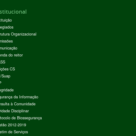
stitucional
tituição
egiados
rutura Organizacional
missões
municação
nda do reitor
ASS
ições CS
I/Suap
P
egridade
urança da Informação
nsulta à Comunidade
vidade Disciplinar
tocolo de Biossegurança
stão 2012-2019
etim de Serviços