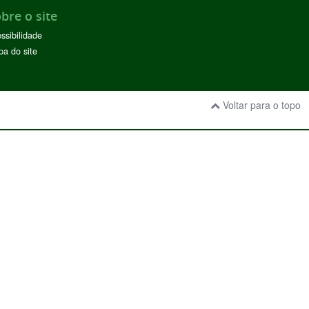
bre o site
ssibilidade
a do site
Voltar para o topo