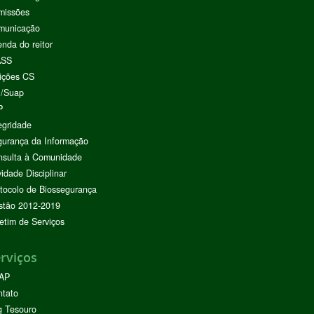
missões
municação
nda do reitor
ASS
ições CS
I/Suap
P
egridade
urança da Informação
nsulta à Comunidade
vidade Disciplinar
tocolo de Biossegurança
stão 2012-2019
etim de Serviços
rviços
AP
ntato
g Tesouro