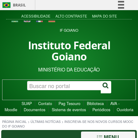
BRASIL
Simplifique!
ACESSIBILIDADE
ALTO CONTRASTE
MAPA DO SITE
Comunica BR
IF GOIANO
Participe
Instituto Federal
Acesso à informação
Goiano
Legislação
Canais
MINISTÉRIO DA EDUCAÇÃO
SUAP
Contato
Pag Tesouro
Biblioteca
AVA -
Moodle
Documentos
Sistema de eventos
Periódicos
Ouvidoria
PÁGINA INICIAL
>
ÚLTIMAS NOTÍCIAS
>
INSCREVA-SE NOS NOVOS CURSOS MOOC
DO IF GOIANO
MENU