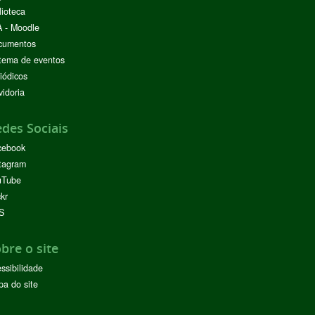
lioteca
 - Moodle
cumentos
tema de eventos
iódicos
idoria
des Sociais
cebook
tagram
uTube
ckr
S
bre o site
ssibilidade
a do site