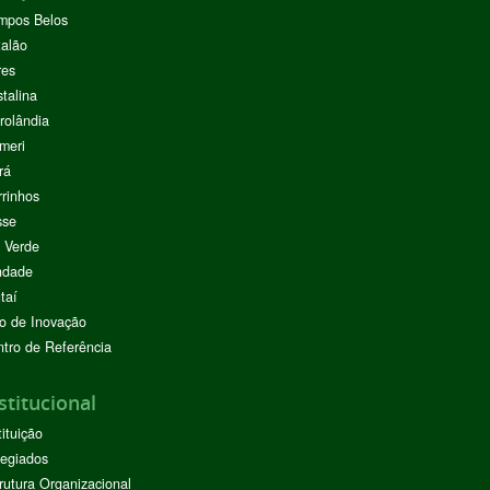
mpos Belos
alão
res
stalina
rolândia
meri
rá
rinhos
sse
 Verde
ndade
taí
o de Inovação
tro de Referência
stitucional
tituição
egiados
rutura Organizacional