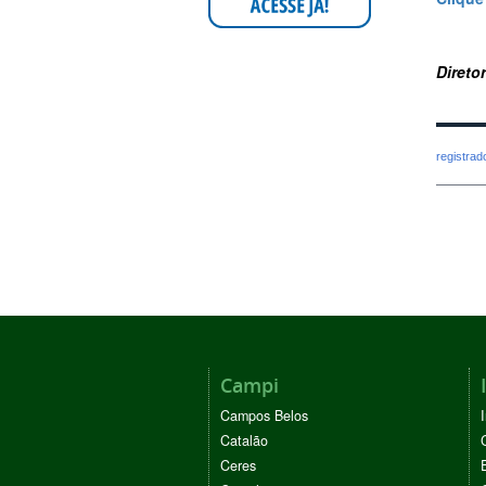
Direto
registra
Campi
Campos Belos
Catalão
Ceres