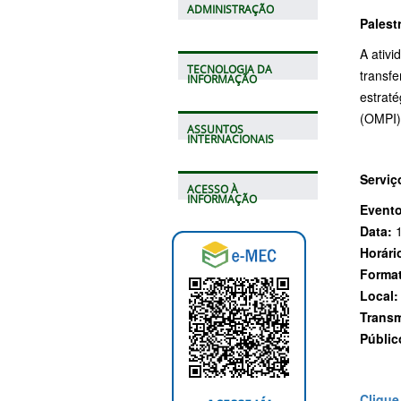
ADMINISTRAÇÃO
Palest
A ativ
TECNOLOGIA DA
transfe
INFORMAÇÃO
estraté
(OMPI)
ASSUNTOS
INTERNACIONAIS
Serviç
ACESSO À
INFORMAÇÃO
Evento
Data:
1
Horári
Forma
Local:
Transm
Públic
Clique