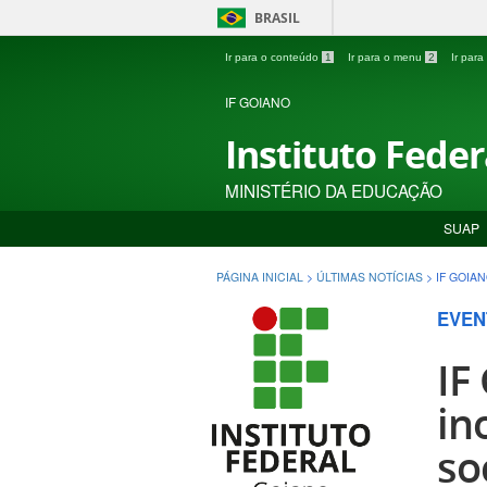
BRASIL
Ir para o conteúdo
1
Ir para o menu
2
Ir par
IF GOIANO
Instituto Fede
MINISTÉRIO DA EDUCAÇÃO
SUAP
PÁGINA INICIAL
>
ÚLTIMAS NOTÍCIAS
>
IF GOIA
EVEN
IF
in
so