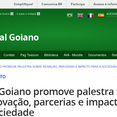
Simplifique!
Comunica BR
Participe
Acesso à infor
ACESSI
a a busca
3
Ir para o rodapé
4
ral Goiano
Contato
Pag Tesouro
Biblioteca
AVA - Moodle
Documentos
Sis
NO PROMOVE PALESTRA SOBRE INOVAÇÃO, PARCERIAS E IMPACTO PARA A SOCIEDAD
TO
 Goiano promove palestra
ovação, parcerias e impac
ciedade