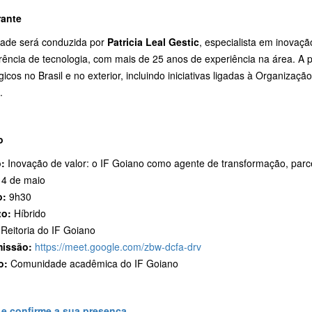
rante
idade será conduzida por
Patricia Leal Gestic
, especialista em inovaçã
rência de tecnologia, com mais de 25 anos de experiência na área. A p
gicos no Brasil e no exterior, incluindo iniciativas ligadas à Organizaç
.
o
:
Inovação de valor: o IF Goiano como agente de transformação, parc
4 de maio
o:
9h30
to:
Híbrido
Reitoria do IF Goiano
issão:
https://meet.google.com/zbw-dcfa-drv
o:
Comunidade acadêmica do IF Goiano
 e confirme a sua presença