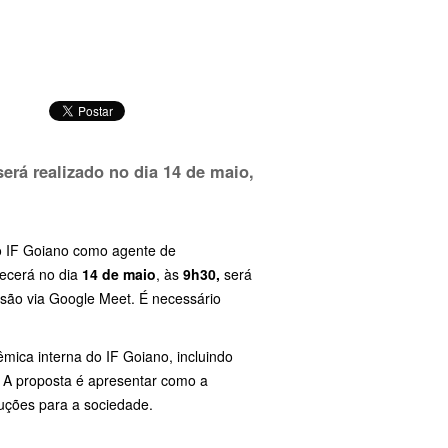
erá realizado no dia 14 de maio,
: o IF Goiano como agente de
tecerá no dia
14 de maio
, às
9h30,
será
issão via Google Meet. É necessário
ica interna do IF Goiano, incluindo
. A proposta é apresentar como a
luções para a sociedade.