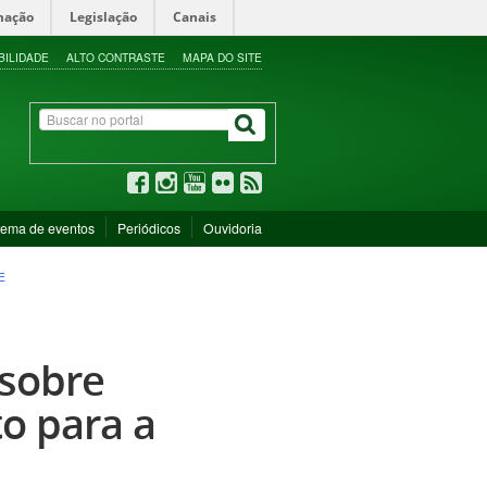
mação
Legislação
Canais
BILIDADE
ALTO CONTRASTE
MAPA DO SITE
tema de eventos
Periódicos
Ouvidoria
E
 sobre
to para a