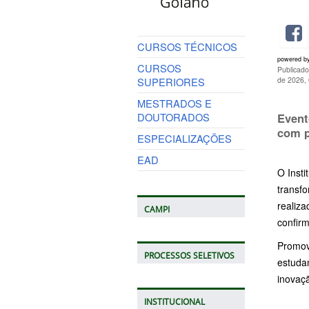
CURSOS TÉCNICOS
powered b
CURSOS
Publicado
SUPERIORES
de 2026,
MESTRADOS E
DOUTORADOS
Event
com p
ESPECIALIZAÇÕES
EAD
O Insti
transf
realiz
CAMPI
confirm
Promov
PROCESSOS SELETIVOS
estuda
inovaçã
INSTITUCIONAL