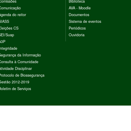
Comissões
Biblioteca
Comunicação
AVA - Moodle
Agenda do reitor
Documentos
SIASS
Sistema de eventos
Eleições CS
Periódicos
SEI/Suap
Ouvidoria
A3P
Integridade
Segurança da Informação
Consulta à Comunidade
Atividade Disciplinar
Protocolo de Biossegurança
Gestão 2012-2019
Boletim de Serviços