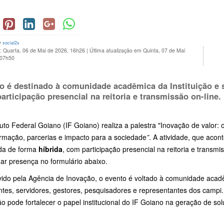
y
social2s
: Quarta, 06 de Mai de 2026, 16h26
|
Última atualização em Quinta, 07 de Mai
 07h50
o é destinado à comunidade acadêmica da Instituição e s
articipação presencial na reitoria e transmissão on-line.
tuto Federal Goiano (IF Goiano) realiza a palestra "Inovação de valor
ormação, parcerias e impacto para a sociedade
”
. A atividade, que acon
ada de forma
híbrida
, com participação presencial na reitoria e transm
ar presença no formulário abaixo.
ido pela Agência de Inovação, o evento é voltado à comunidade acadêm
ntes, servidores, gestores, pesquisadores e representantes dos campi
o pode fortalecer o papel institucional do IF Goiano na geração de so