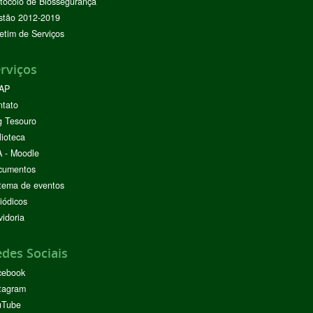
tocolo de Biossegurança
stão 2012-2019
etim de Serviços
rviços
AP
ntato
g Tesouro
lioteca
 - Moodle
cumentos
tema de eventos
iódicos
idoria
des Sociais
cebook
tagram
uTube