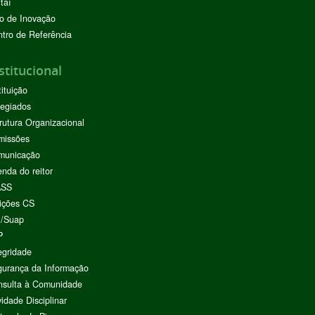
taí
o de Inovação
tro de Referência
stitucional
tituição
egiados
rutura Organizacional
missões
municação
nda do reitor
ASS
ições CS
I/Suap
P
egridade
urança da Informação
nsulta à Comunidade
vidade Disciplinar