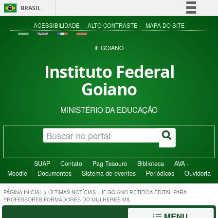
BRASIL
Simplifique!
ACESSIBILIDADE
ALTO CONTRASTE
MAPA DO SITE
Comunica BR
IF GOIANO
Participe
Instituto Federal
Acesso à informação
Goiano
Legislação
Canais
MINISTÉRIO DA EDUCAÇÃO
SUAP
Contato
Pag Tesouro
Biblioteca
AVA -
Moodle
Documentos
Sistema de eventos
Periódicos
Ouvidoria
PÁGINA INICIAL
>
ÚLTIMAS NOTÍCIAS
>
IF GOIANO RETIFICA EDITAL PARA
PROFESSORES FORMADORES DO MULHERES MIL
MENU