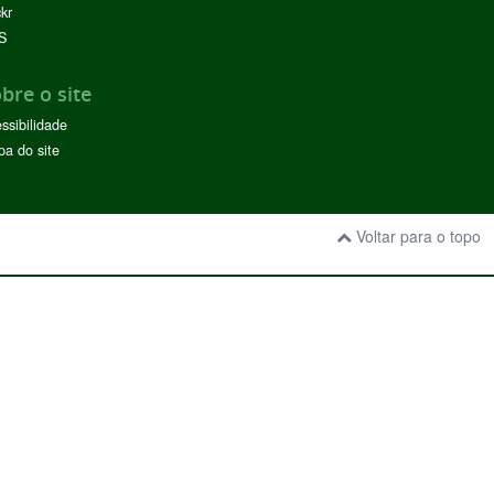
ckr
S
bre o site
ssibilidade
a do site
Voltar para o topo