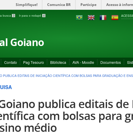
Simplifique!
Comunica BR
Participe
Acesso à infor
ACESSI
a a busca
3
Ir para o rodapé
4
ral Goiano
Contato
Pag Tesouro
Biblioteca
AVA - Moodle
Documentos
Sis
NO PUBLICA EDITAIS DE INICIAÇÃO CIENTÍFICA COM BOLSAS PARA GRADUAÇÃO E EN
UISA
 Goiano publica editais de 
entífica com bolsas para 
sino médio