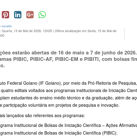
y
social2s
: Quarta, 13 de Mai de 2026, 12h29
|
Última atualização em Sexta, 15 de Mai de
h00
ições estarão abertas de 16 de maio a 7 de junho de 202
amas PIBIC, PIBIC-AF, PIBIC-EM e PIBITI, com bolsas fi
o.
ituto Federal Goiano (IF Goiano), por meio da Pró-Reitoria de Pesqui
 quatro editais voltados aos programas institucionais de Iniciação Cie
plam estudantes do ensino médio técnico e da graduação, além de aç
e participação voluntária em projetos de pesquisa e inovação.
tais lançados são referentes aos programas:
grama Institucional de Bolsas de Iniciação Científica – Ações Afirmativ
grama Institucional de Bolsas de Iniciação Científica (PIBIC);