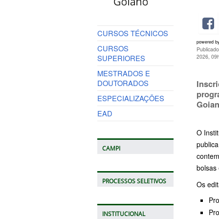
CURSOS TÉCNICOS
powered b
CURSOS
Publicado
SUPERIORES
2026, 09
MESTRADOS E
DOUTORADOS
Inscr
progr
ESPECIALIZAÇÕES
Goian
EAD
O Inst
publica
CAMPI
contem
bolsas 
PROCESSOS SELETIVOS
Os edi
Pro
Pro
INSTITUCIONAL