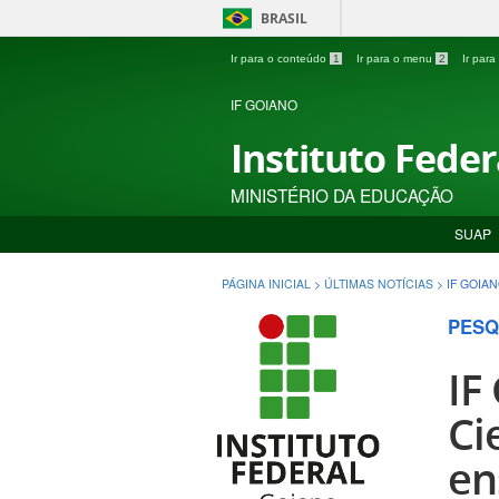
BRASIL
Ir para o conteúdo
1
Ir para o menu
2
Ir par
IF GOIANO
Instituto Fede
MINISTÉRIO DA EDUCAÇÃO
SUAP
PÁGINA INICIAL
>
ÚLTIMAS NOTÍCIAS
>
IF GOIA
PESQ
IF
Ci
en