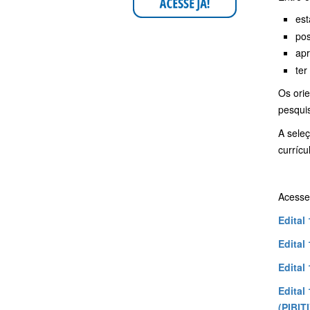
est
pos
apr
ter
Os orie
pesquis
A sele
currícu
Acesse 
Edital
Edital
Edital
Edital
(PIBITI