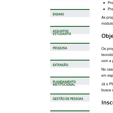
Pro
Pro
ENSINO
As pro
módulo
ASSUNTOS
ESTUDANTIS
Obj
Os prog
PESQUISA
tecnol
com a p
EXTENSÃO
No caso
em esp
PLANEJAMENTO
Já o P
INSTITUCIONAL
busca d
GESTÃO DE PESSOAS
Insc