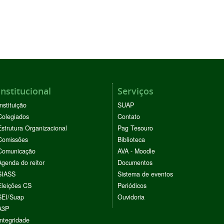
Institucional
Serviços
Instituição
SUAP
Colegiados
Contato
Estrutura Organizacional
Pag Tesouro
Comissões
Biblioteca
Comunicação
AVA - Moodle
Agenda do reitor
Documentos
SIASS
Sistema de eventos
Eleições CS
Periódicos
SEI/Suap
Ouvidoria
A3P
Integridade