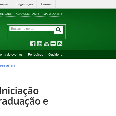
mação
Legislação
Canais
BILIDADE
ALTO CONTRASTE
MAPA DO SITE
tema de eventos
Periódicos
Ouvidoria
SINO MÉDIO
Iniciação
graduação e