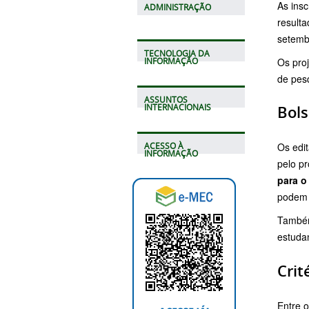
As insc
ADMINISTRAÇÃO
resulta
setemb
TECNOLOGIA DA
Os pro
INFORMAÇÃO
de pesq
ASSUNTOS
INTERNACIONAIS
Bol
Os edi
ACESSO À
INFORMAÇÃO
pelo pr
para o
podem 
Também
estuda
Crit
Entre o