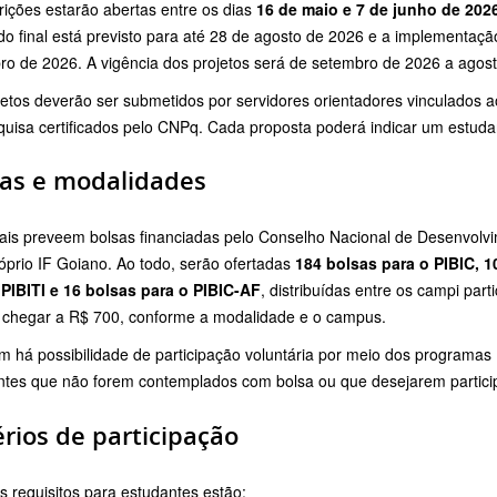
rições estarão abertas entre os dias
16 de maio e 7 de junho de 202
do final está previsto para até 28 de agosto de 2026 e a implementação
ro de 2026. A vigência dos projetos será de setembro de 2026 a agos
jetos deverão ser submetidos por servidores orientadores vinculados 
uisa certificados pelo CNPq. Cada proposta poderá indicar um estudant
sas e modalidades
tais preveem bolsas financiadas pelo Conselho Nacional de Desenvolvi
óprio IF Goiano. Ao todo, serão ofertadas
184 bolsas para o PIBIC, 1
 PIBITI e 16 bolsas para o PIBIC-AF
, distribuídas entre os campi par
chegar a R$ 700, conforme a modalidade e o campus.
 há possibilidade de participação voluntária por meio dos programas 
ntes que não forem contemplados com bolsa ou que desejarem participa
érios de participação
s requisitos para estudantes estão: