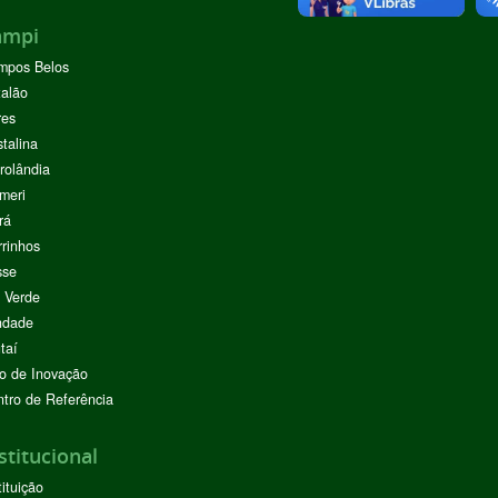
ampi
mpos Belos
alão
res
stalina
rolândia
meri
rá
rinhos
sse
 Verde
ndade
taí
o de Inovação
tro de Referência
stitucional
tituição