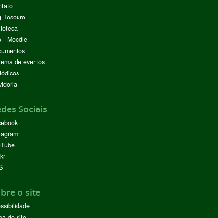
ntato
g Tesouro
lioteca
 - Moodle
cumentos
tema de eventos
iódicos
idoria
des Sociais
cebook
tagram
uTube
ckr
S
bre o site
ssibilidade
a do site