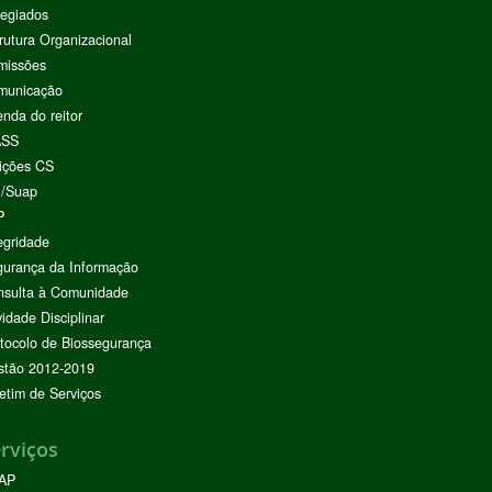
egiados
rutura Organizacional
missões
municação
nda do reitor
ASS
ições CS
I/Suap
P
egridade
urança da Informação
nsulta à Comunidade
vidade Disciplinar
tocolo de Biossegurança
stão 2012-2019
etim de Serviços
rviços
AP