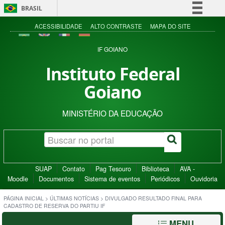
BRASIL
Simplifique!
ACESSIBILIDADE
ALTO CONTRASTE
MAPA DO SITE
Comunica BR
IF GOIANO
Participe
Instituto Federal
Acesso à informação
Goiano
Legislação
Canais
MINISTÉRIO DA EDUCAÇÃO
SUAP
Contato
Pag Tesouro
Biblioteca
AVA -
Moodle
Documentos
Sistema de eventos
Periódicos
Ouvidoria
PÁGINA INICIAL
>
ÚLTIMAS NOTÍCIAS
>
DIVULGADO RESULTADO FINAL PARA
CADASTRO DE RESERVA DO PARTIU IF
MENU