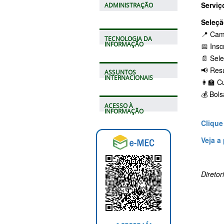
Serviç
ADMINISTRAÇÃO
Seleçã
📍 Cam
TECNOLOGIA DA
INFORMAÇÃO
📅 Insc
📄 Sele
📢 Resu
ASSUNTOS
INTERNACIONAIS
👩‍🏫 
💰 Bol
ACESSO À
INFORMAÇÃO
Clique
Veja a
Direto