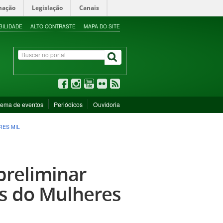
mação
Legislação
Canais
BILIDADE
ALTO CONTRASTE
MAPA DO SITE
tema de eventos
Periódicos
Ouvidoria
RES MIL
preliminar
s do Mulheres