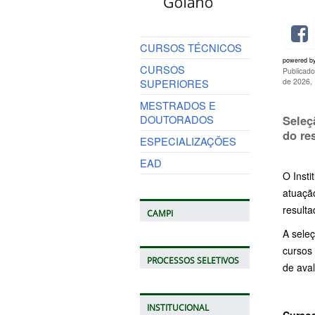
CURSOS TÉCNICOS
powered b
CURSOS
Publicad
SUPERIORES
de 2026,
MESTRADOS E
DOUTORADOS
Seleç
do re
ESPECIALIZAÇÕES
EAD
O Insti
atuaçã
resulta
CAMPI
A seleç
cursos 
PROCESSOS SELETIVOS
de aval
INSTITUCIONAL