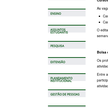
Curso
As vaga
ENSINO
Cam
Cam
O edita
ASSUNTOS
ESTUDANTIS
semana
PESQUISA
Bolsa 
Os pro
EXTENSÃO
ativid
Entre 
PLANEJAMENTO
partic
INSTITUCIONAL
ativida
GESTÃO DE PESSOAS