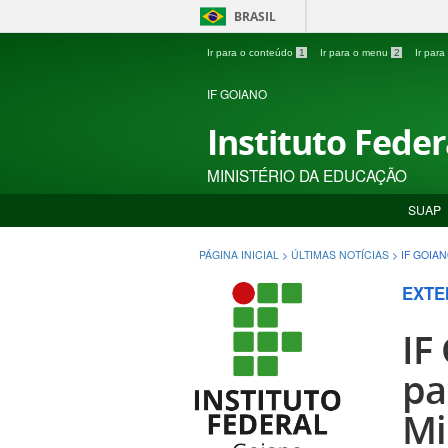
BRASIL
Ir para o conteúdo
1
Ir para o menu
2
Ir par
IF GOIANO
Instituto Fede
MINISTÉRIO DA EDUCAÇÃO
SUAP
PÁGINA INICIAL
>
ÚLTIMAS NOTÍCIAS
>
IF GOIA
EXTE
IF
pa
Mi