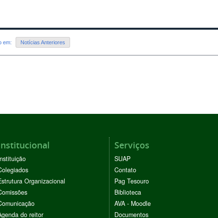
do em:
Notícias Anteriores
Institucional
Serviços
Instituição
SUAP
Colegiados
Contato
Estrutura Organizacional
Pag Tesouro
Comissões
Biblioteca
Comunicação
AVA - Moodle
Agenda do reitor
Documentos