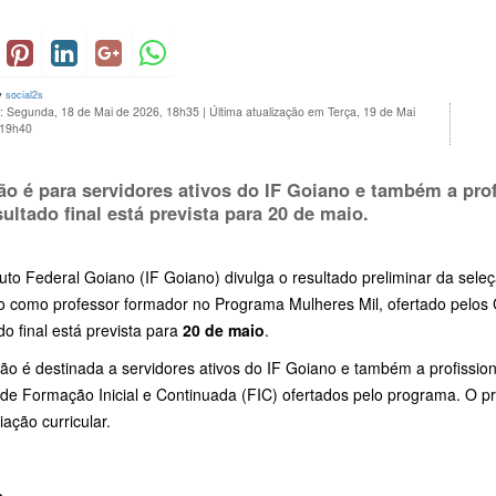
y
social2s
o: Segunda, 18 de Mai de 2026, 18h35
|
Última atualização em Terça, 19 de Mai
 19h40
ão é para servidores ativos do IF Goiano e também a prof
sultado final está prevista para
20 de maio
.
tuto Federal Goiano (IF Goiano) divulga o resultado preliminar da seleç
o como professor formador no Programa Mulheres Mil, ofertado pelos 
do final está prevista para
20 de maio
.
ão é destinada a servidores ativos do IF Goiano e também a profissio
de Formação Inicial e Continuada (FIC) ofertados pelo programa. O pro
iação curricular.