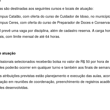
s
s são destinadas aos seguintes cursos e locais de atuação:
pus Catalão, com oferta do curso de Cuidador de Idoso, no município
pus Ceres, com oferta do curso de Preparador de Doces e Conserva
l prevê uma vaga por disciplina, além de cadastro reserva. A carga h
is, com limite mensal de até 64 horas.
e atuação
fissionais selecionados receberão bolsa no valor de R$ 50 por hora d
ades poderão ocorrer em qualquer turno e também aos finais de seman
as atribuições previstas estão planejamento e execução das aulas, a
ipação em reuniões de coordenação, preenchimento de registros acadêm
des desenvolvidas.