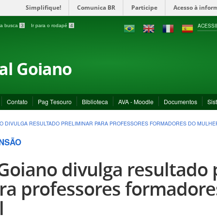
Simplifique!
Comunica BR
Participe
Acesso à infor
ACESSI
a a busca
3
Ir para o rodapé
4
ral Goiano
Contato
Pag Tesouro
Biblioteca
AVA - Moodle
Documentos
Sis
NO DIVULGA RESULTADO PRELIMINAR PARA PROFESSORES FORMADORES DO MULHE
NSÃO
 Goiano divulga resultado 
ra professores formadore
l