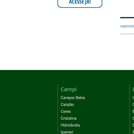
registra
Campi
Campos Belos
Catalão
Ceres
Cristalina
Hidrolândia
Ipameri