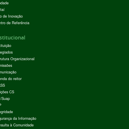
ndade
taí
o de Inovação
tro de Referência
stitucional
tituição
egiados
rutura Organizacional
missões
municação
nda do reitor
ASS
ições CS
I/Suap
P
egridade
urança da Informação
nsulta à Comunidade