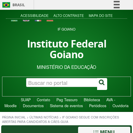
BRASIL
Simplifique!
ACESSIBILIDADE
ALTO CONTRASTE
MAPA DO SITE
Comunica BR
IF GOIANO
Participe
Instituto Federal
Acesso à informação
Goiano
Legislação
Canais
MINISTÉRIO DA EDUCAÇÃO
SUAP
Contato
Pag Tesouro
Biblioteca
AVA -
Moodle
Documentos
Sistema de eventos
Periódicos
Ouvidoria
PÁGINA INICIAL
>
ÚLTIMAS NOTÍCIAS
>
IF GOIANO SEGUE COM INSCRIÇÕES
ABERTAS PARA CANDIDATOS A CÃES-GUIA
MENU