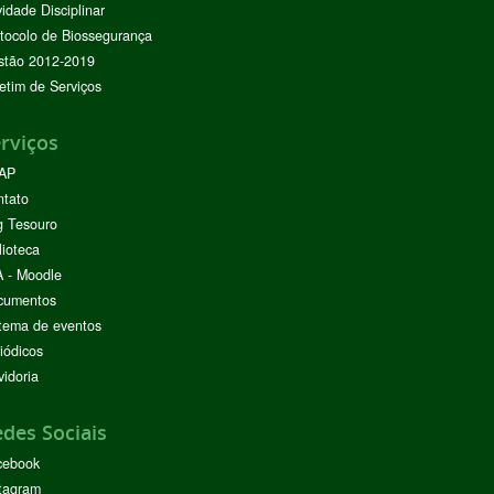
vidade Disciplinar
tocolo de Biossegurança
stão 2012-2019
etim de Serviços
rviços
AP
ntato
g Tesouro
lioteca
 - Moodle
cumentos
tema de eventos
iódicos
idoria
des Sociais
cebook
tagram