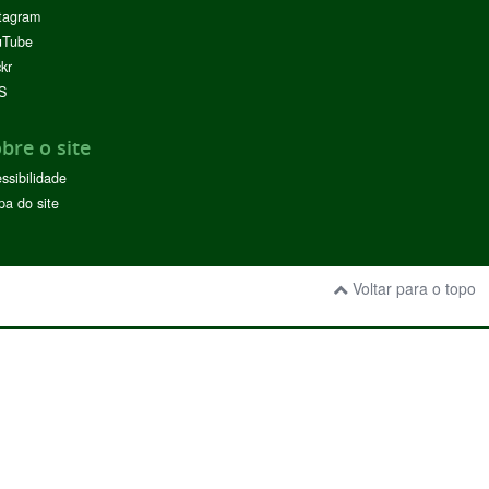
tagram
uTube
ckr
S
bre o site
ssibilidade
a do site
Voltar para o topo