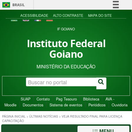
BRASIL
Simplifique!
ACESSIBILIDADE
ALTO CONTRASTE
MAPA DO SITE
Comunica BR
IF GOIANO
Participe
Instituto Federal
Acesso à informação
Goiano
Legislação
Canais
MINISTÉRIO DA EDUCAÇÃO
SUAP
Contato
Pag Tesouro
Biblioteca
AVA -
Moodle
Documentos
Sistema de eventos
Periódicos
Ouvidoria
PÁGINA INICIAL
>
ÚLTIMAS NOTÍCIAS
>
VEJA RESULTADO FINAL PARA LICENÇA
CAPACITAÇÃO
MENU