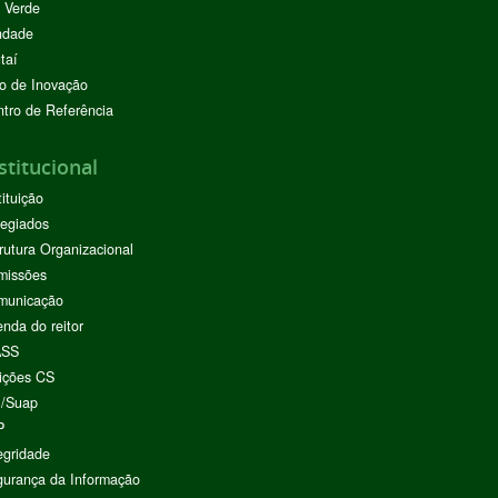
 Verde
ndade
taí
o de Inovação
tro de Referência
stitucional
tituição
egiados
rutura Organizacional
missões
municação
nda do reitor
ASS
ições CS
I/Suap
P
egridade
urança da Informação