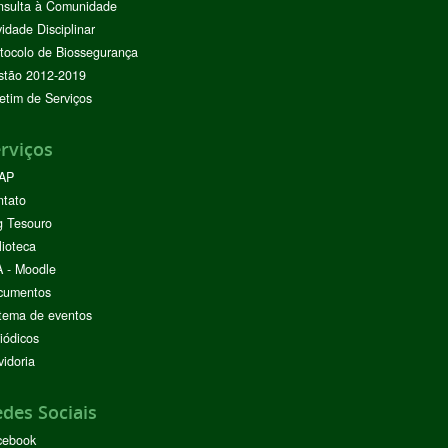
nsulta à Comunidade
vidade Disciplinar
tocolo de Biossegurança
stão 2012-2019
etim de Serviços
rviços
AP
ntato
g Tesouro
lioteca
 - Moodle
cumentos
tema de eventos
iódicos
idoria
des Sociais
cebook