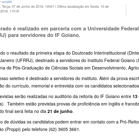
y
social2s
: Terça, 07 de Junho de 2016, 10h01
|
Última atualização em Sexta, 10 de
 2016, 11h18
rado é realizado em parceria com a Universidade Federal
J) para servidores do IF Goiano.
do o resultado da primeira etapa do Doutorado Interinstitucional (Din
Janeiro (UFRRJ), destinado a servidores do Instituto Federal Goiano (
ma de Pós-Graduação de Ciências Sociais em Desenvolvimento, Agricu
sso seletivo é destinado a servidores do instituto. Além da prova esc
ão do currículo, memorial e entrevista com os candidatos selecionados
evistas serão realizadas no auditório da reitoria do IF Goiano entre
13
s)
. Também estão previstas provas de proficiência em inglês e francê
do final será feita no dia
21 de junho
.
o de dúvidas os candidatos podem entrar em contato com a Pró-Reito
o (Proppi) pelo telefone (62) 3605 3661.