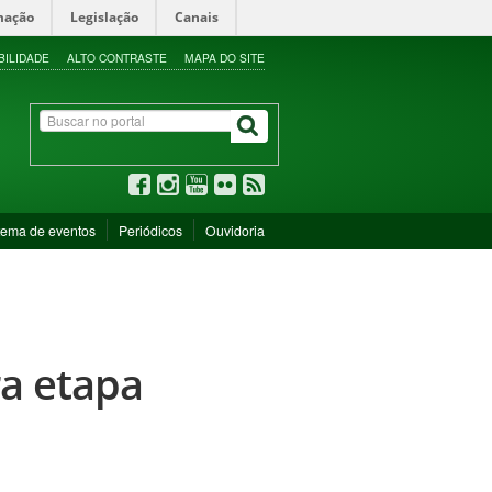
mação
Legislação
Canais
BILIDADE
ALTO CONTRASTE
MAPA DO SITE
tema de eventos
Periódicos
Ouvidoria
ra etapa