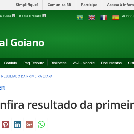
Simplifique!
Comunica BR
Participe
Acesso à infor
ACESSI
a a busca
3
Ir para o rodapé
4
ral Goiano
Contato
Pag Tesouro
Biblioteca
AVA - Moodle
Documentos
Sis
 RESULTADO DA PRIMEIRA ETAPA
ER
nfira resultado da primei