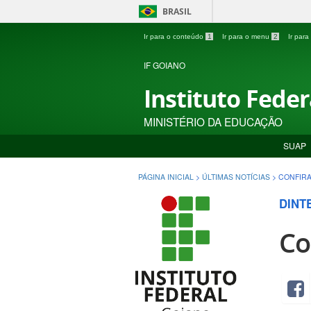
BRASIL
Ir para o conteúdo
1
Ir para o menu
2
Ir par
IF GOIANO
Instituto Fede
MINISTÉRIO DA EDUCAÇÃO
SUAP
PÁGINA INICIAL
>
ÚLTIMAS NOTÍCIAS
>
CONFIRA
DINT
Co