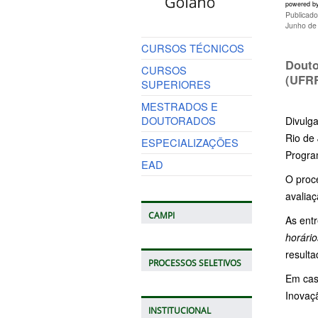
powered b
Publicado
Junho de
CURSOS TÉCNICOS
Douto
CURSOS
(UFRR
SUPERIORES
MESTRADOS E
DOUTORADOS
Divulga
Rio de 
ESPECIALIZAÇÕES
Progra
EAD
O proce
avaliaç
CAMPI
As entr
horário
resulta
PROCESSOS SELETIVOS
Em cas
Inovaçã
INSTITUCIONAL