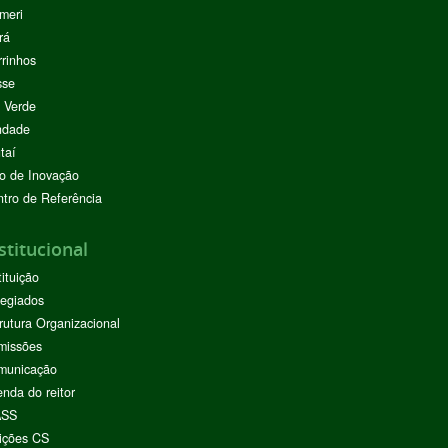
meri
rá
rinhos
sse
 Verde
ndade
taí
o de Inovação
tro de Referência
stitucional
tituição
egiados
rutura Organizacional
missões
municação
nda do reitor
ASS
ições CS