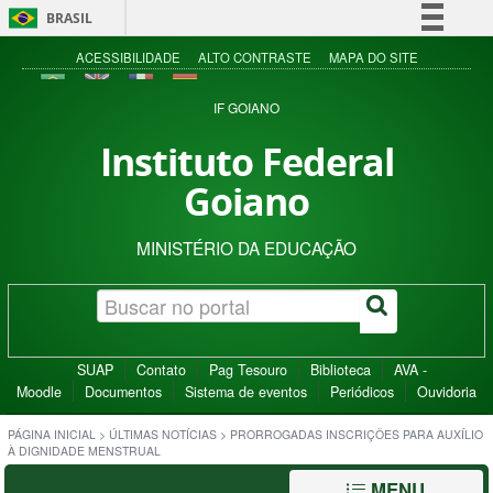
BRASIL
Simplifique!
ACESSIBILIDADE
ALTO CONTRASTE
MAPA DO SITE
Comunica BR
IF GOIANO
Participe
Instituto Federal
Acesso à informação
Goiano
Legislação
Canais
MINISTÉRIO DA EDUCAÇÃO
SUAP
Contato
Pag Tesouro
Biblioteca
AVA -
Moodle
Documentos
Sistema de eventos
Periódicos
Ouvidoria
PÁGINA INICIAL
>
ÚLTIMAS NOTÍCIAS
>
PRORROGADAS INSCRIÇÕES PARA AUXÍLIO
À DIGNIDADE MENSTRUAL
MENU