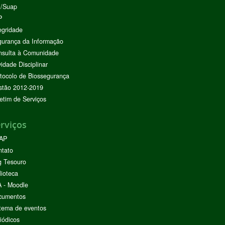
I/Suap
P
egridade
urança da Informação
nsulta à Comunidade
vidade Disciplinar
tocolo de Biossegurança
stão 2012-2019
etim de Serviços
rviços
AP
ntato
g Tesouro
lioteca
 - Moodle
cumentos
tema de eventos
iódicos