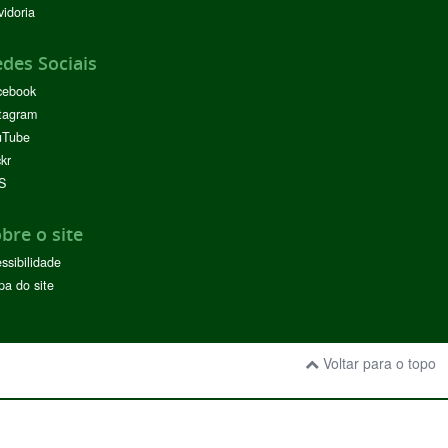
idoria
des Sociais
cebook
tagram
uTube
ckr
S
bre o site
ssibilidade
a do site
Voltar para o topo